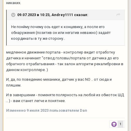
никаких.
09.07.2023 в 10:23,
Andrey1111
сказал:
Не понйму почему ось едет к концевику, а после его
обнаружения (позитив он или негатив неважно) задаёт
координаты в ту же сторону..
медленное движение портала - контролер видит отработку
датчика и начинает "отвод головы/портала от датчика до его
обратного отрабатывания - так залон алгоритм рекалибровки в
данном контроллере. )
И, да, по поведению механики, датчик у вас NО .. от сюда и
пляшем.
И в завершении - поменяте полярность на любой из обмоток ШД
.. ) - вам станет легче и понятнее.
Изменено
9 июля 2023
пользователем Dan
1