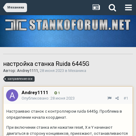
Механика
настройка станка Ruida 6445G
Автор:
Andrey1111
,
28 июня 2023
в
Механика
направление оси
Andrey1111
1
Опубликовано:
28 июня 2023
#1
Настраиваю станок с контроллером ruida 6445g. Проблема в
определении начала координат.
При включении станка или нажатии reset, X и Y начинают
двигаться в сторону концевиков, приезжают, останавливаются