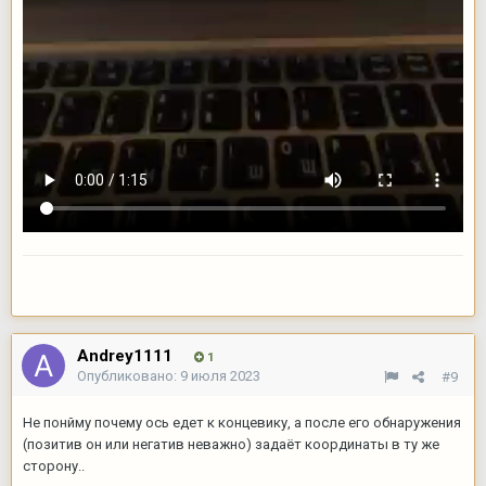
Andrey1111
1
Опубликовано:
9 июля 2023
#9
Не понйму почему ось едет к концевику, а после его обнаружения
(позитив он или негатив неважно) задаёт координаты в ту же
сторону..