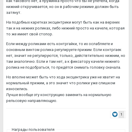
как такового нет, а пружинка просто что бы не улетела, когда
нижний откручивается, но он в рабочем режиме должен быть
затянут.
На подобных каретках эксцентрики могут быть как на верхних
так и на нижних роликах, либо нижний просто на качеле, которая
то же имеет свой стопор.
Если между роликами есть контргайки, то их ослабляете и
основным винтом ролика регулируете прижим. Если контргаек
нет, значит не регулируются, только, действтительно нижним, но
там аналогично. Если и там нет, а к фиксатору качели нижнего
ролика не подобраться, то придётся снимать головку сначала.
Но вполне может быть что хода эксцентрика уже не хватит на
нормальный прижим, а это значит что ролики уже слишком
износились.
Лучше вообще эту конструкцию заменить на нормальную
рельсовую направляющую.
1
Награды пользователя