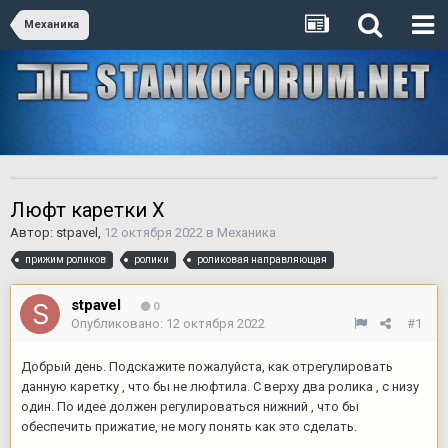
Механика
Люфт каретки X
Автор:
stpavel
,
12 октября 2022
в
Механика
прижим роликов
ролики
роликовая направляющая
stpavel
0
Опубликовано:
12 октября 2022
#1
Добрый день. Подскажите пожалуйста, как отрегулировать
данную каретку , что бы не люфтила. С верху два ролика , с низу
один. По идее должен регулироваться нижний , что бы
обеспечить прижатие, не могу понять как это сделать.