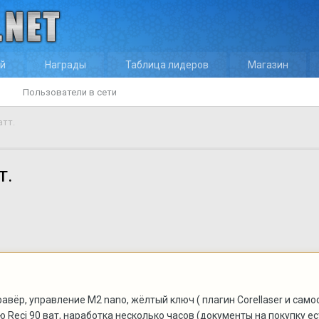
ей
Награды
Таблица лидеров
Магазин
Пользователи в сети
атт.
т.
ёр, управление М2 nano, жёлтый ключ ( плагин Corellaser и самос
ю Reci 90 ват, наработка несколько часов (документы на покупку 