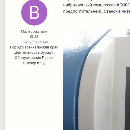
вибрационный компрессор ACO00
предпочтительней) . Станок в Чит
Пользователи
35
114 публикаций
Город:
Забайкальский край
Деятельность:
Буржуй.
Оборудование:
Лазер,
фрезер и т.д.