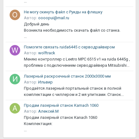
...
Не могу скинуть файл с Руиды на флешку
Автор:
oooopui@mail.ru
Добрый день
Возникла необходимость скачать файл со станка.
...
Помогите связать ruida6445 с серводрайвером
Автор:
wolftrack
Меняю контроллер с Leetro MPC 6515 v1 на ruida 6445g ,
проблема с подключением серводрайвера Mitsubishi...
Лазерный раскроечный станок 2000х3000 мм
Автор:
Ильвир
Продаётся лазерный портальный станок в полной
комплектации с чиллером и 2 мя улитками. Станок...
Продам лазерный станок Kamach 1060
Автор:
Алексей.М
Продам лазерный станок Kanach 1060
Комплектация:
...