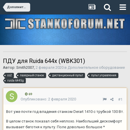
Дополнительное оборудование
ПДУ для Ruida 644x (WBK301)
Автор:
Smith2007
,
2 февраля 2020
в
Дополнительное оборудование
со2
лазерный станок
дистанционный пульт
пульт управления
ruida 6445g
69
Опубликовано:
2 февраля 2020
#1
Вот уже почти год владения станком Derart 1410 с трубкой 130 Вт.
В целом станок показал себя неплохо. Наибольший дискомфорт
вызывает беготня к пульту. Поле довольно большое *