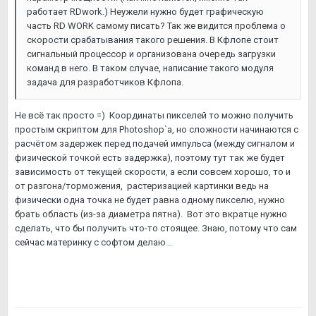
работает RDwork.) Неужели нужно будет графическую
часть RD WORK самому писать? Так же видится проблема о
скорости срабатывания такого решения. В Кфлопе стоит
сигнальный процессор и организована очередь загрузки
команд в него. В таком случае, написание такого модуля
задача для разработчиков Кфлопа.
Не всё так просто =) Координаты пикселей то можно получить
простым скриптом для Photoshop`а, но сложности начинаются с
расчётом задержек перед подачей импульса (между сигналом и
физической точкой есть задержка), поэтому тут так же будет
зависимость от текущей скорости, а если совсем хорошо, то и
от разгона/торможения, растеризацией картинки ведь на
физически одна точка не будет равна одному пикселю, нужно
брать область (из-за диаметра пятна). Вот это вкратце нужно
сделать, что бы получить что-то стоящее. Знаю, потому что сам
сейчас материнку с софтом делаю...