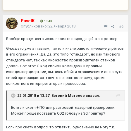
PavelK
1 543
Опубликовано:
22 января 2018
#6
Вообще проще всего использовать подходящий контроллер.
G-код это уже аттавизм, так или иначе рано или
поздно
упрётесь
в его ограничения. Да, да, это типо "стандарт", но как такового
стандарта нет, так как множество производителей станков
дополняют этот G код своими командами и прочими
изподвыпердвертами, пытаясь обойти ограничения и он по сути
своей превращается в нечто непонятное всему, кроме
конкретного интерпретатора и процессора.
22.01.2018 в 13:27,
Евгений Матвеев
сказал:
Есть ли скетч + ПО для растровой лазерной гравировки.
Может проще поставить CO2 голову на 3d принтер?
Если про скетч вопрос, то ответить однозначно не могу т.к.