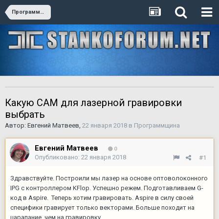
Программщина
Какую CAM для лазерной гравировки
выбрать
Автор:
Евгений Матвеев
,
22 января 2018
в
Программщина
Евгений Матвеев
0
Опубликовано:
22 января 2018
#1
Здравствуйте. Построили мы лазер на основе оптоволоконного
IPG с контроллером KFlop. Успешно режем. Подготавливаем G-
код в Aspire. Теперь хотим гравировать. Aspire в силу своей
специфики гравирует только векторами. Больше походит на
царапание, чем на гравировку.