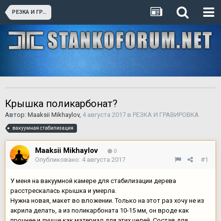
РЕЗКА И ГРАВИРОВКА
Крышка поликарбонат?
Автор:
Maaksii Mikhaylov
,
4 августа 2017
в
РЕЗКА И ГРАВИРОВКА
вакуумная стабилизация
Maaksii Mikhaylov
0
Опубликовано:
4 августа 2017
#1
У меня на вакуумной камере для стабилизации дерева
расстрескалась крышка и умерла.
Нужна новая, макет во вложении. Только на этот раз хочу не из
акрила делать, а из поликарбоната 10-15 мм, он вроде как
прочнее и лучше как материал для этих целей. Состав для