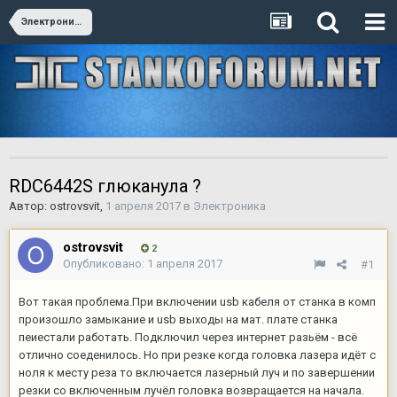
Электроника
RDC6442S глюканула ?
Автор:
ostrovsvit
,
1 апреля 2017
в
Электроника
ostrovsvit
2
Опубликовано:
1 апреля 2017
#1
Вот такая проблема.При включении usb кабеля от станка в комп
произошло замыкание и usb выходы на мат. плате станка
пеиестали работать. Подключил через интернет разьём - всё
отлично соеденилось. Но при резке когда головка лазера идёт с
ноля к месту реза то включается лазерный луч и по завершении
резки со включенным лучёл головка возвращается на начала.