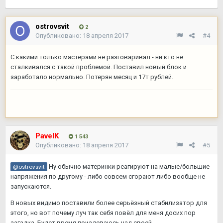
ostrovsvit
2
Опубликовано:
18 апреля 2017
#4
С какими только мастерами не разговаривал - ни кто не
сталкивался с такой проблемой. Поставил новый блок и
заработало нормально. Потерян месяц и 17т рублей.
PavelK
1 543
Опубликовано:
18 апреля 2017
#5
Ну обычно материнки реагируют на малые/большие
@ostrovsvit
напряжения по другому - либо совсем сгорают либо вообще не
запускаются.
В новых видимо поставили более серьёзный стабилизатор для
этого, но вот почему луч так себя повёл для меня досих пор
загадка. Будет время поиздеваюсь над своей.