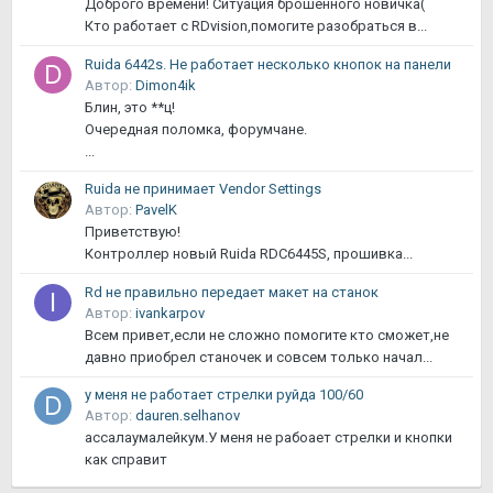
Доброго времени! Ситуация брошенного новичка(
Кто работает с RDvision,помогите разобраться в...
Ruida 6442s. Не работает несколько кнопок на панели
Автор:
Dimon4ik
Блин, это **ц!
Очередная поломка, форумчане.
...
Ruida не принимает Vendor Settings
Автор:
PavelK
Приветствую!
Контроллер новый Ruida RDC6445S, прошивка...
Rd не правильно передает макет на станок
Автор:
ivankarpov
Всем привет,если не сложно помогите кто сможет,не
давно приобрел станочек и совсем только начал...
у меня не работает стрелки руйда 100/60
Автор:
dauren.selhanov
ассалаумалейкум.У меня не рабоает стрелки и кнопки
как справит