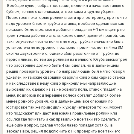
Вообщем купил, собрал поставил, включил и начались танцы с
бубном, точнее с ключиками, отвертками и круглогубцами.
Посмотрев некоторые ролики в сети про юстировку, про то что
надо уровень блюсти трубки и станка, вообщем сделав все как
показано было в ролике я добился попадания +-1 мм в центр по
трем точкам рабочего стола, кроме одной, дальней правой, как
так получается честно понять не могу, трубка изначально была
установлена не по уровню, подложил прилично, почти 4 мм 3М
скотча двухстроннего, однако сбил расстояние от трубки до
первой линзы, по тем же роликам из великого Ютуба высмотрел
что расстояние должно быть 4 см, сделал, но в дальнейшем
решив проверить уровень по направляющим был мягко говоря
удивлен, китайские сварщики сварили криво сам каркас станка
и как следствие к нему криво прикреплены направляющие,
выровнял их, однако из за не ровного пола, станок "падал" на
меня, подложив под передние колеса оргалит добился более
менее ровного уровня, но в дальнейшем все операции по
юстировке так же приводили к уходу четвертой точки. Может
кто подскажет или даст наверняка правильные ролики или
ссылки где почитать и как правильно все таки это сделать. И
еще один вопрос, сделав чтобы лазер попадал хотя бы в
зеркала все, решил подключить к ПК проверить все таки его