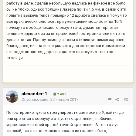
работу в деле, сделав небольшую надпись на фанере все было
бы не плохо, однако толщина лазера почти 1,5 мм, в связи с эти
попытка выжечь текст примерно 12 шрифта свелась к тому что
все практически слилось , при уменьшении мощности до 10 %
почему то вообще никакого результата, думается теряется
сильно мощность из за не правильной юстировки, или я что то
делаю не так. Прошу помощи и всем откликнувшимся заранее
благодарен, вызвать специалиста для юстировки возможным
не представляется, дорого и далеко нахожусь от центра
столицы
alexander-1
2 480
Опубликовано:
27 января 2017
#2
По юстировке нужно отрегулировать сами оси по У, найти где
они крепятся к корпусу и отпустить крепления, я обычно
управляюсь нижней правой точкой крепления. А то что луч
жирный, так это возможно зеркало из головы сбито,