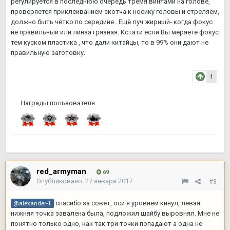
регулируется в последнюю очередь тремя винтами на голове,
проверяется приклеиванием скотча к носику головы и стреляем,
должно быть чётко по середине.. Ещё луч жирный- когда фокус
не правильный или линза грязная. Кстати если Вы меряете фокус
тем куском пластика , что дали китайцы, то в 99% они дают не
правильную заготовку.
1
Награды пользователя
red_armyman
69
Опубликовано:
27 января 2017
#3
спасибо за совет, оси я уровнем кинул, левая
@alexander-1
нижняя точка завалена была, подложил шайбу выровнял. Мне не
понятно только одно, как так три точки попадают а одна не