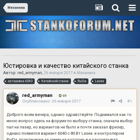
Механика
Юстировка и качество китайского станка
Автор:
red_armyman
,
26 января 2017
в
Механика
юстировка 6040
Китайский станок
RuiDa
Lasea
red_armyman
69
Опубликовано:
26 января 2017
#1
Доброго всем вечера, однако здравствуйте. Поднимался как то
мною вопрос здесь на форуме по выбору станка, сначала выбор
пал на лазер, но вариантов не было и почти заказал фрезер,
однако появился вариант 6040 с 80 Вт Lasea и контролером
RuiDa, практически за сумму на которую я и рассчитывал.