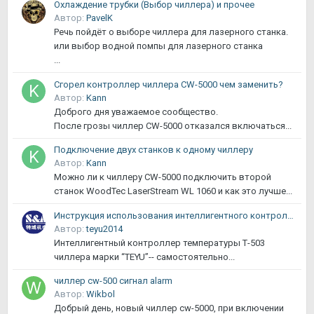
Охлаждение трубки (Выбор чиллера) и прочее
Автор:
PavelK
Речь пойдёт о выборе чиллера для лазерного станка.
или выбор водной помпы для лазерного станка
...
Сгорел контроллер чиллера CW-5000 чем заменить?
Автор:
Kann
Доброго дня уважаемое сообщество.
После грозы чиллер CW-5000 отказался включаться...
Подключение двух станков к одному чиллеру
Автор:
Kann
Можно ли к чиллеру CW-5000 подключить второй
станок WoodTec LaserStream WL 1060 и как это лучше...
Инструкция использования интеллигентного контроллера температуры Т-503 чиллера CW-5000 марки “S&A”
Автор:
teyu2014
Интеллигентный контроллер температуры Т-503
чиллера марки “TEYU”-- самостоятельно...
чиллер cw-500 сигнал alarm
Автор:
Wikbol
Добрый день, новый чиллер cw-5000, при включении