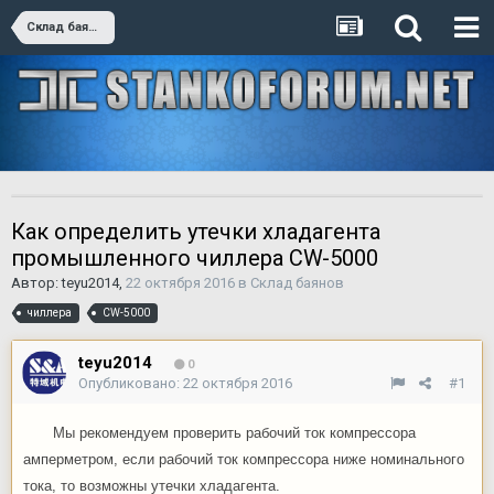
Склад баянов
Как определить утечки хладагента
промышленного чиллера CW-5000
Автор:
teyu2014
,
22 октября 2016
в
Склад баянов
чиллера
CW-5000
teyu2014
0
Опубликовано:
22 октября 2016
#1
Мы рекомендуем проверить рабочий ток компрессора
амперметром, если рабочий ток компрессора ниже номинального
тока, то возможны утечки хладагента.