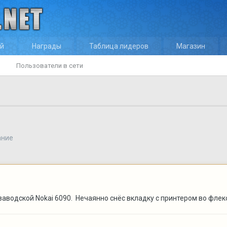
ей
Награды
Таблица лидеров
Магазин
Пользователи в сети
ание
аводской Nokai 6090. Нечаянно снёс вкладку с принтером во флек