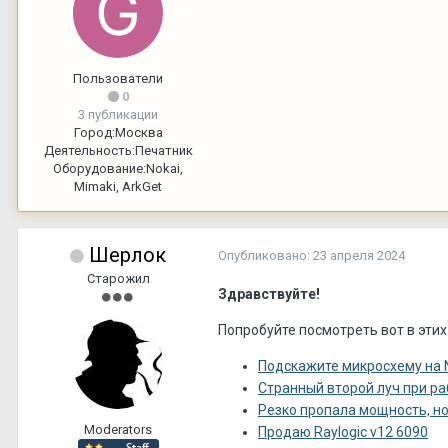
Пользователи
0
3 публикации
Город:
Москва
Деятельность:
Печатник
Оборудование:
Nokai,
Mimaki, ArkGet
Шерлок
Опубликовано:
23 апреля 2024
Старожил
Здравствуйте!
Попробуйте посмотреть вот в этих
Подскажите микросхему на 
Странный второй луч при ра
Резко пропала мощность, но 
Moderators
Продаю Raylogic v12 6090