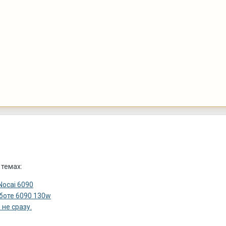
 темах:
Nocai 6090
боте 6090 130w
не сразу.