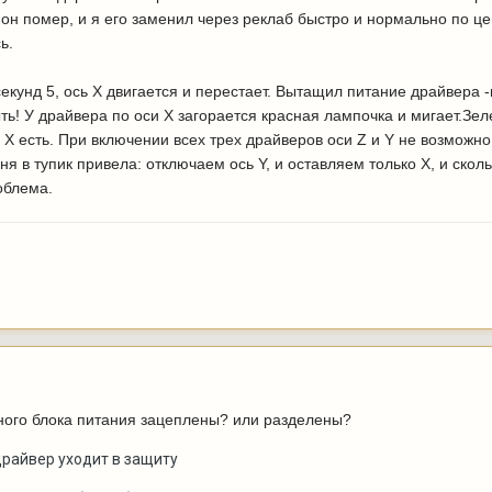
g он помер, и я его заменил через реклаб быстро и нормально по 
ь.
кунд 5, ось X двигается и перестает. Вытащил питание драйвера -во
ть! У драйвера по оси X загорается красная лампочка и мигает.Зел
 X есть. При включении всех трех драйверов оси Z и Y не возможно 
 в тупик привела: отключаем ось Y, и оставляем только X, и сколь
облема.
дного блока питания зацеплены? или разделены?
 драйвер уходит в защиту