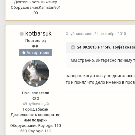
Деятельность:
инженер
Оборудование:
Kamstan901
00
kotbarsuk
Опубликовано:
24 сентября 2015
Постоялец
24.09.2015 в 11:49,
spyjet
сказ
Автор темы
мм странно. интересно почему т
наверно когда ось у не двигалась
то и понял что дело именно в пров
Пользователи
2
48 публикаций
Город:
абакан
Деятельность:
корпоратив
ные подарки
Оборудование:
Raylogic 11G
530, Raylogic 11G