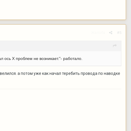
Жалоба
#5
ал ось X проблем не возникает."- работало.
евелился. а потом уже как начал теребить провода по наводке