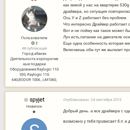
как зимой у нас на квартирке 530
драйвера, но ситуация повторилас
Ось У и Z работают без проблем.
Что интересно Драйвер работает се
Вот и не пойму как такое может бы
Луч есть,питание на двигателе оси
Пользователи
2
Еще одна особенность которая меня
48 публикаций
Включаешь оба-тут же вылазит пр
Город:
абакан
Деятельность:
корпоратив
ные подарки
Оборудование:
Raylogic 11G
530, Raylogic 11G
640,BODOR 1006., LM1060,
spyjet
Опубликовано:
24 сентября 2015
Новичок
Добрый день. а все драйвера с о
возможно у тебя провисает б.п. и