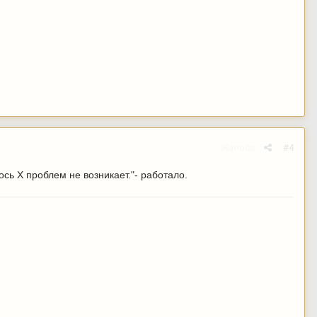
Жалоба
#4
ось X проблем не возникает."- работало.