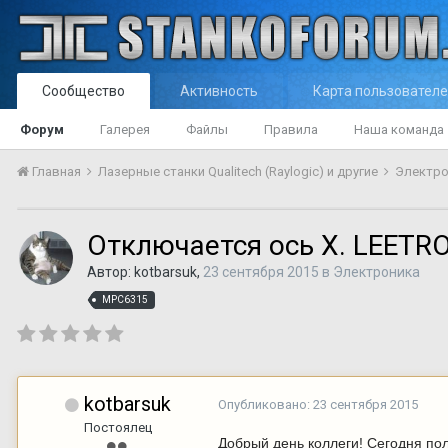
Сообщество
Активность
Карта пользовател
Форум
Галерея
Файлы
Правила
Наша команда
Главная
Лазерные станки Qualitech (Raylogic) и другие
Электр
Отключается ось X. LEETR
Автор:
kotbarsuk
,
23 сентября 2015
в
Электроника
MPC6315
kotbarsuk
Опубликовано:
23 сентября 2015
Постоялец
Добрый день коллеги! Сегодня пол