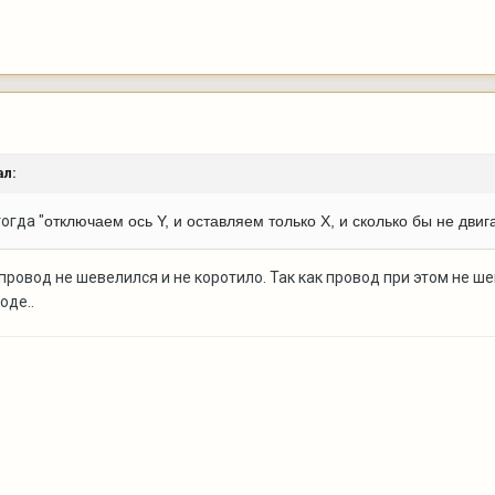
ал:
огда "
отключаем ось Y, и оставляем только X, и сколько бы не двиг
 провод не шевелился и не коротило. Так как провод при этом не ш
оде..