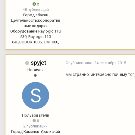
2
48 публикаций
Город:
абакан
Деятельность:
корпоратив
ные подарки
Оборудование:
Raylogic 11G
530, Raylogic 11G
640,BODOR 1006., LM1060,
spyjet
Опубликовано:
24 сентября 2015
Новичок
мм странно. интересно почему тог
Пользователи
0
2 публикации
Город:
Каменск-Уральский