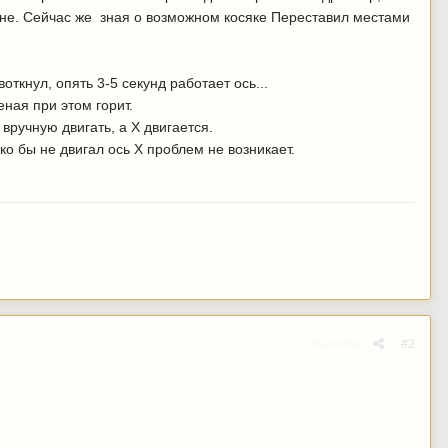
цене. Сейчас же зная о возможном косяке Переставил местами
ткнул, опять 3-5 секунд работает ось...
еная при этом горит.
вручную двигать, а X двигается.
ко бы не двигал ось X проблем не возникает.
Жалоба
#2