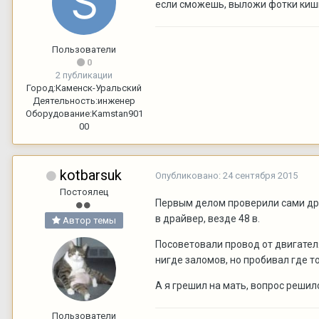
если сможешь, выложи фотки кишк
Пользователи
0
2 публикации
Город:
Каменск-Уральский
Деятельность:
инженер
Оборудование:
Kamstan901
00
kotbarsuk
Опубликовано:
24 сентября 2015
Постоялец
Первым делом проверили сами дра
в драйвер, везде 48 в.
Автор темы
Посоветовали провод от двигателя
нигде заломов, но пробивал где т
А я грешил на мать, вопрос решилс
Пользователи