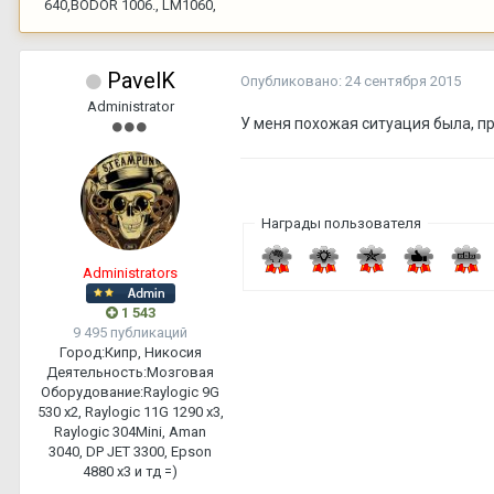
640,BODOR 1006., LM1060,
PavelK
Опубликовано:
24 сентября 2015
Administrator
У меня похожая ситуация была, пр
Награды пользователя
Administrators
1 543
9 495 публикаций
Город:
Кипр, Никосия
Деятельность:
Мозговая
Оборудование:
Raylogic 9G
530 х2, Raylogic 11G 1290 х3,
Raylogic 304Mini, Aman
3040, DP JET 3300, Epson
4880 x3 и тд =)