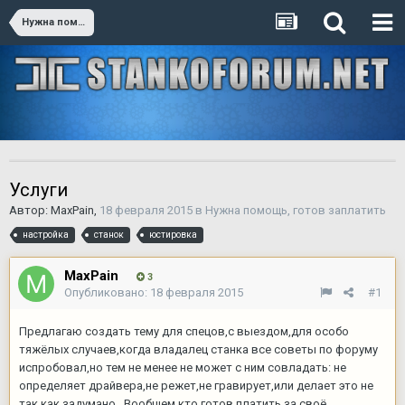
Нужна помощь, готов заплатить
Услуги
Автор:
MaxPain
,
18 февраля 2015
в
Нужна помощь, готов заплатить
настройка
станок
юстировка
MaxPain
3
Опубликовано:
18 февраля 2015
#1
Предлагаю создать тему для спецов,с выездом,для особо
тяжёлых случаев,когда владалец станка все советы по форуму
испробовал,но тем не менее не может с ним совладать: не
определяет драйвера,не режет,не гравирует,или делает это не
так,как задумано...Вообщем,кто готов платить за своё