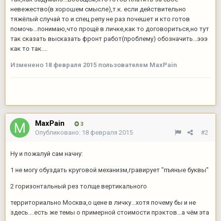
невежество(в хорошем смысле),т.к. если действительно
тяжёлый случай то и спец репу не раз почешет и кто готов
помочь...понимаю,что прощё в личке,как то договориться,но тут
так сказать высказать фронт работ(проблему) обозначить...эээ
как то так....
Изменено
18 февраля 2015
пользователем MaxPain
MaxPain
3
Опубликовано:
18 февраля 2015
#2
Ну и пожалуй сам начну:
1 не могу обуздать круговой механизм,гравирует "пъяные буквы"
2 горизонтальный рез толще вертикального
территориально Москва,о цене в личку...хотя почему бы и не
здесь....есть же темы о примерной стоимости прэктов...а чём эта