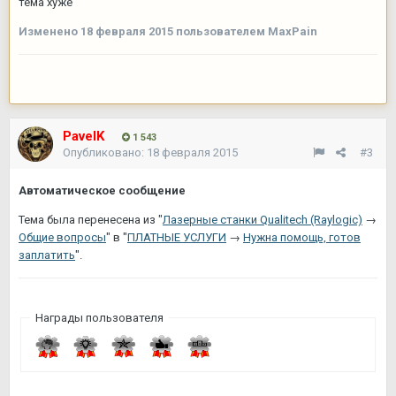
тема хуже
Изменено
18 февраля 2015
пользователем MaxPain
PavelK
1 543
Опубликовано:
18 февраля 2015
#3
Автоматическое сообщение
Тема была перенесена из "
Лазерные станки Qualitech (Raylogic)
→
Общие вопросы
" в "
ПЛАТНЫЕ УСЛУГИ
→
Нужна помощь, готов
заплатить
".
Награды пользователя