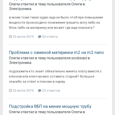
Олегм
ответил в тему пользователя
Олегм
в
Электроника
в моем тоже таких чудес еще не было чтоб при повышении
мощности происходило понижение грешить могу либо на
блок либо на материнку или может где еще поискать?
23 июля 2019
34 ответа
Проблема с заменой материнки m2 на m2 nano
Олегм
ответил в тему пользователя
sicobeast
в
Электроника
подскажите кто знает обязательно менять плату вместе с
ключом или ключ можно оставить старый? большое
спасибо за ответ и плюсик в карму
23 июля 2019
25 ответов
Подстройка ВБП на менее мощную трубу
Олегм
ответил в тему пользователя
Олегм
в