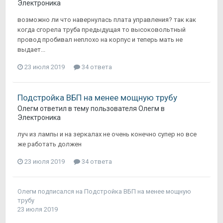
Электроника
возможно ли что навернулась плата управления? так как
когда сгорела труба предыдущая то высоковольтный
провод пробивал неплохо на корпус и теперь мать не
выдает...
23 июля 2019
34 ответа
Подстройка ВБП на менее мощную трубу
Олегм
ответил в тему пользователя
Олегм
в
Электроника
луч из лампы и на зеркалах не очень конечно супер но все
же работать должен
23 июля 2019
34 ответа
Олегм
подписался на
Подстройка ВБП на менее мощную
трубу
23 июля 2019