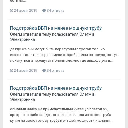
есть но...
24 июля 2019
34 ответа
Подстройка ВБП на менее мощную трубу
Олегм
ответил в тему пользователя
Олегм
в
Электроника
да где же они могут быть перепутаны? трогал только
высоковольтные при замене старой лампы на новую, но тут
лохануться и перепутать очень сложно где выход луча и...
24 июля 2019
34 ответа
Подстройка ВБП на менее мощную трубу
Олегм
ответил в тему пользователя
Олегм
в
Электроника
обычный ничем не примечательный китаец с платой м2,
прекрасно работал до того как не вышла из строя труба
купил на свою голову трубу меньшей мощности и длины...