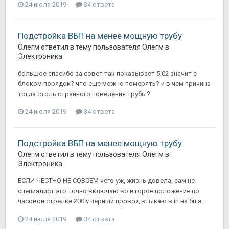
24 июля 2019
34 ответа
Подстройка ВБП на менее мощную трубу
Олегм
ответил в тему пользователя
Олегм
в
Электроника
большое спасибо за совет так показывает 5.02 значит с
блоком порядок? что еще можно померять? и в чем причина
тогда столь странного поведения трубы?
24 июля 2019
34 ответа
Подстройка ВБП на менее мощную трубу
Олегм
ответил в тему пользователя
Олегм
в
Электроника
ЕСЛИ ЧЕСТНО НЕ СОВСЕМ чего уж, жизнь довела, сам не
специалист это точно включаю во второе положение по
часовой стрелке 200 v черный провод втыкаю в in на бп а...
24 июля 2019
34 ответа