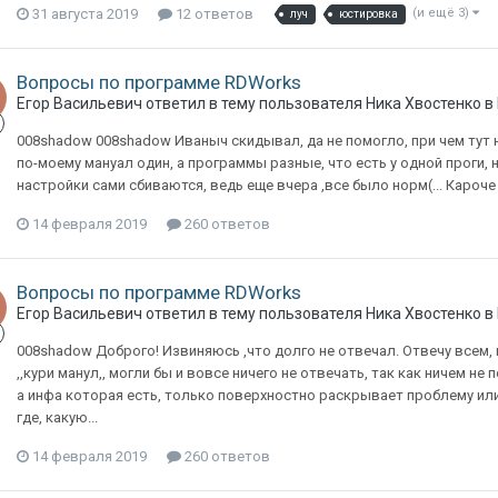
31 августа 2019
12 ответов
(и ещё 3)
луч
юстировка
Вопросы по программе RDWorks
Егор Васильевич
ответил в тему пользователя
Ника Хвостенко
в
008shadow 008shadow Иваныч скидывал, да не помогло, при чем тут не
по-моему мануал один, а программы разные, что есть у одной проги, не
настройки сами сбиваются, ведь еще вчера ,все было норм(... Кароч
14 февраля 2019
260 ответов
Вопросы по программе RDWorks
Егор Васильевич
ответил в тему пользователя
Ника Хвостенко
в
008shadow Доброго! Извиняюсь ,что долго не отвечал. Отвечу всем,
,,кури манул,, могли бы и вовсе ничего не отвечать, так как ничем не по
а инфа которая есть, только поверхностно раскрывает проблему или в
где, какую...
14 февраля 2019
260 ответов