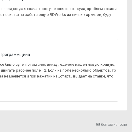
да назад,когда я скачал прогу непонятно от куда, проблем таких и
удет ссылка на работающую RDWorks из личных архивов, буду
Программщина
е было супе, потом снес винду , еде-еле нашел новую кривую,
двигать рабочее поле,,. 2. Если на поле несколько объектов, то
 не меняется и при нажатии на ,,старт,, выдает на станке, что
Вся активность