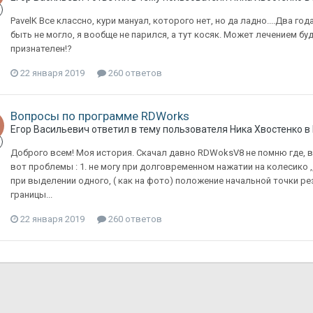
PavelK Все классно, кури мануал, которого нет, но да ладно....Два го
быть не могло, я вообще не парился, а тут косяк. Может лечением б
признателен!?
22 января 2019
260 ответов
Вопросы по программе RDWorks
Егор Васильевич
ответил в тему пользователя
Ника Хвостенко
в
Доброго всем! Моя история. Скачал давно RDWoksV8 не помню где, вс
вот проблемы : 1. не могу при долговременном нажатии на колесико ,,
при выделении одного, ( как на фото) положение начальной точки реза
границы...
22 января 2019
260 ответов