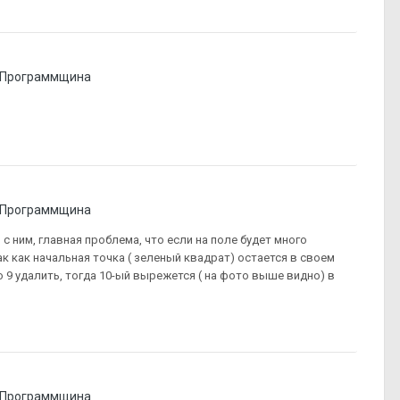
Программщина
Программщина
ы с ним, главная проблема, что если на поле будет много
к как начальная точка ( зеленый квадрат) остается в своем
о 9 удалить, тогда 10-ый вырежется ( на фото выше видно) в
Программщина