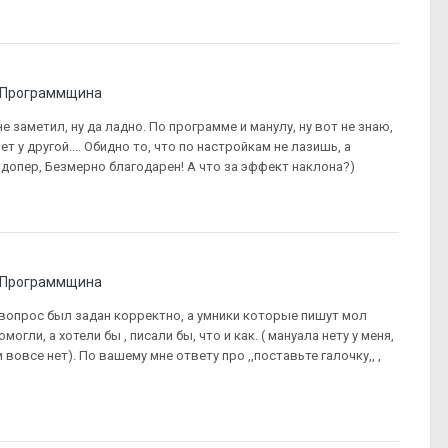
Программщина
 заметил, ну да ладно. По программе и манулу, ну вот не знаю,
т у другой.... Обидно то, что по настройкам не лазишь, а
е допер, Безмерно благодарен! А что за эффект наклона?)
Программщина
 вопрос был задан корректно, а умники которые пишут мол
могли, а хотели бы , писали бы, что и как. ( мануала нету у меня,
овсе нет). По вашему мне ответу про ,,поставьте галочку,, ,