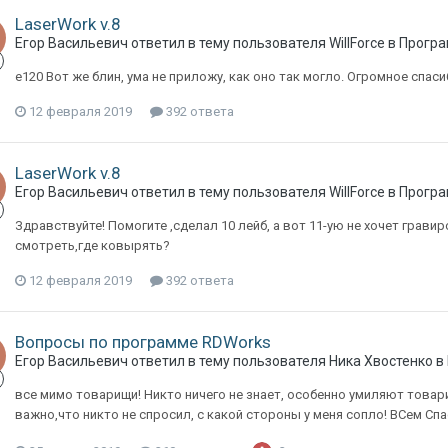
LaserWork v.8
Егор Васильевич
ответил в тему пользователя
WillForce
в
Прогр
e120 Вот же блин, ума не приложу, как оно так могло. Огромное спаси
12 февраля 2019
392 ответа
LaserWork v.8
Егор Васильевич
ответил в тему пользователя
WillForce
в
Прогр
Здравствуйте! Помогите ,сделал 10 лейб, а вот 11-ую не хочет гравир
смотреть,где ковырять?
12 февраля 2019
392 ответа
Вопросы по программе RDWorks
Егор Васильевич
ответил в тему пользователя
Ника Хвостенко
в
все мимо товарищи! Никто ничего не знает, особенно умиляют товари
важно,что никто не спросил, с какой стороны у меня сопло! ВСем Сп