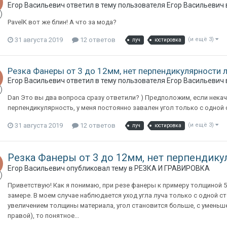
Егор Васильевич
ответил в тему пользователя
Егор Васильевич
PavelK вот же блин! А что за мода?
31 августа 2019
12 ответов
(и ещё 3)
луч
юстировка
Резка Фанеры от 3 до 12мм, нет перпендикулярности 
Егор Васильевич
ответил в тему пользователя
Егор Васильевич
Dan Это вы два вопроса сразу ответили? ) Предположим, если некаче
перпендикулярность, у меня постоянно завален угол только с одной
31 августа 2019
12 ответов
(и ещё 3)
луч
юстировка
Резка Фанеры от 3 до 12мм, нет перпендику
Егор Васильевич
опубликовал тему в
РЕЗКА И ГРАВИРОВКА
Приветствую! Как я понимаю, при резе фанеры к примеру толщиной 5 
замере. В моем случае наблюдается уход угла луча только с одной с
увеличением толщины материала, угол становится больше, с уменьшен
правой), то понятное...