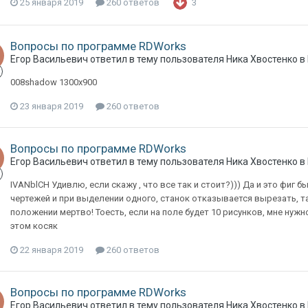
25 января 2019
260 ответов
3
Вопросы по программе RDWorks
Егор Васильевич
ответил в тему пользователя
Ника Хвостенко
в
008shadow 1300х900
23 января 2019
260 ответов
Вопросы по программе RDWorks
Егор Васильевич
ответил в тему пользователя
Ника Хвостенко
в
IVANblCH Удивлю, если скажу , что все так и стоит?))) Да и это фиг б
чертежей и при выделении одного, станок отказывается вырезать, та
положении мертво! Тоесть, если на поле будет 10 рисунков, мне нужн
этом косяк
22 января 2019
260 ответов
Вопросы по программе RDWorks
Егор Васильевич
ответил в тему пользователя
Ника Хвостенко
в