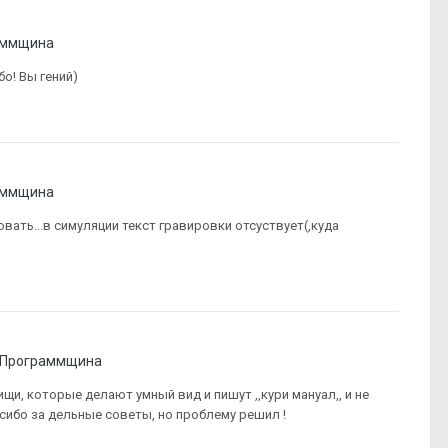
аммщина
бо! Вы гений)
аммщина
овать...в симуляции текст гравировки отсуствует(,куда
Программщина
щи, которые делают умный вид и пишут ,,кури мануал,, и не
асибо за дельные советы, но проблему решил !