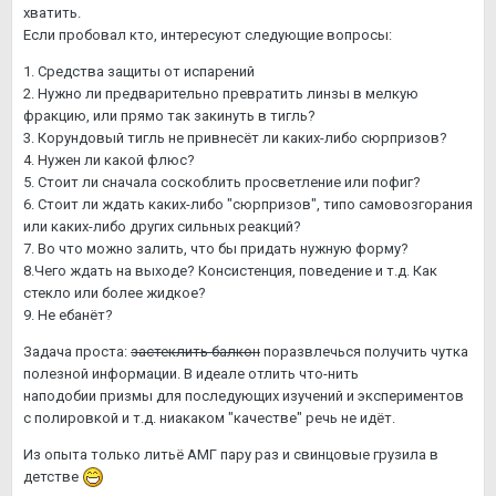
хватить.
Если пробовал кто, интересуют следующие вопросы:
1. Средства защиты от испарений
2. Нужно ли предварительно превратить линзы в мелкую
фракцию, или прямо так закинуть в тигль?
3. Корундовый тигль не привнесёт ли каких-либо сюрпризов?
4. Нужен ли какой флюс?
5. Стоит ли сначала соскоблить просветление или пофиг?
6. Стоит ли ждать каких-либо "сюрпризов", типо самовозгорания
или каких-либо других сильных реакций?
7. Во что можно залить, что бы придать нужную форму?
8.Чего ждать на выходе? Консистенция, поведение и т.д. Как
стекло или более жидкое?
9. Не ебанёт?
Задача проста:
застеклить балкон
поразвлечься получить чутка
полезной информации. В идеале отлить что-нить
наподобии призмы для последующих изучений и экспериментов
с полировкой и т.д. ниакаком "качестве" речь не идёт.
Из опыта только литьё АМГ пару раз и свинцовые грузила в
детстве