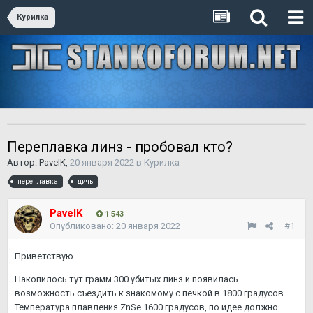
Курилка
Переплавка линз - пробовал кто?
Автор:
PavelK
,
20 января 2022
в
Курилка
переплавка
дичь
PavelK
1 543
Опубликовано:
20 января 2022
#1
Приветствую.
Накопилось тут грамм 300 убитых линз и появилась
возможность съездить к знакомому с печкой в 1800 градусов.
Температура плавления ZnSe 1600 градусов, по идее должно