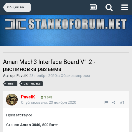
Общие вопросы
Aman Mach3 Interface Board V1.2 -
распиновка разъёма
Автор:
PavelK
,
23 ноября 2020
в
Общие вопросы
aman
распиновка
PavelK
1 543
Опубликовано:
23 ноября 2020
#1
Приветствую!
Станок
Aman 3040, 800 Ватт
.