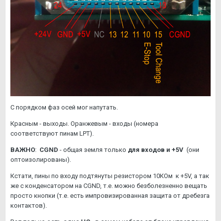
С порядком фаз осей мог напутать.
Красным - выходы. Оранжевым - входы (номера
соответствуют пинам LPT).
ВАЖНО
:
CGND
- общая земля только
для входов и +5V
(они
оптоизолированы).
Кстати, пины по входу подтянуты резистором 10КОм к +5V, а так
же с конденсатором на CGND, т.е. можно безболезненно вещать
просто кнопки (т.е. есть импровизированная защита от дребезга
контактов).