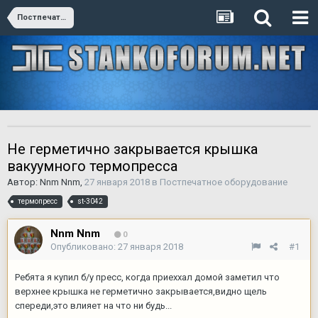
Постпечатное оборудование
Не герметично закрывается крышка
вакуумного термопресса
Автор:
Nnm Nnm
,
27 января 2018
в
Постпечатное оборудование
термопресс
st-3042
Nnm Nnm
0
Опубликовано:
27 января 2018
#1
Ребята я купил б/у пресс, когда приеххал домой заметил что
верхнее крышка не герметично закрывается,видно щель
спереди,это влияет на что ни будь...