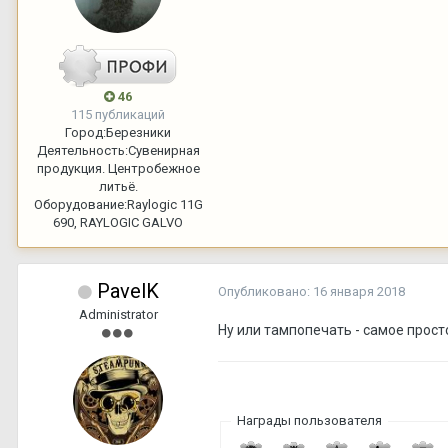
46
115 публикаций
Город:
Березники
Деятельность:
Сувенирная
продукция. Центробежное
литьё.
Оборудование:
Raylogic 11G
690, RAYLOGIC GALVO
PavelK
Опубликовано:
16 января 2018
Administrator
Ну или тампопечать - самое прост
Награды пользователя