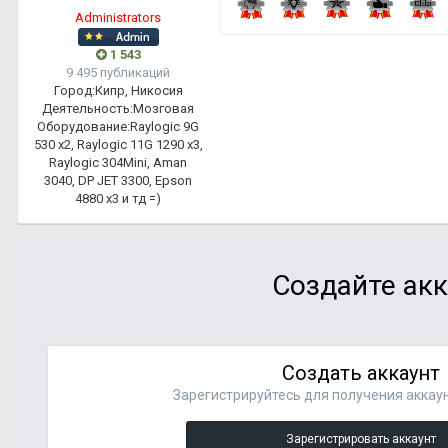
Administrators
1 543
9 495 публикаций
Город:
Кипр, Никосия
Деятельность:
Мозговая
Оборудование:
Raylogic 9G
530 х2, Raylogic 11G 1290 х3,
Raylogic 304Mini, Aman
3040, DP JET 3300, Epson
4880 x3 и тд =)
Создайте акк
Создать аккаунт
Зарегистрируйтесь для получения аккаун
Зарегистрировать аккаунт