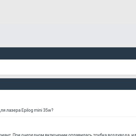
ля лазера Epilog mini 35w?
риант. При очередном включении оплавилась трубка воздувода, ид