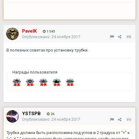
PavelK
1 543
Опубликовано:
24 ноября 2017
#8
В полезных советах про установку трубки.
Награды пользователя
YSTSPB
26
Опубликовано:
24 ноября 2017
#9
Трубка должна быть расположена под углов в 2 градуса от "+" к
"
-
". У "-" штуцер должен быть направлен вверх, чтобы выходил