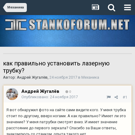
Механика
как правильно установить лазерную
трубку?
Автор:
Андрей Жугалёв
,
24 ноября 2017
в
Механика
Андрей Жугалёв
0
Опубликовано:
24 ноября 2017
#1
Я вот обнаружил фото на сайте сами видите кого. У меня трубка
стоит по-другому, вверх ногами. А как правильно? Имеет ли это
значение? У меня патрубки смотрят вниз. И имеет значение
расстояние до первого зеркала? Спасибо за Ваши ответы,
знакомлюсь со станком, опыта такого нет.