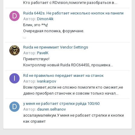
Кто работает с RDvision,помогите разобраться в...
Ruida 6442s. Не работает несколько кнопок на панели
Автор:
Dimon4ik
Блин, это **ц!
Очередная поломка, форумчане.
...
Ruida не принимает Vendor Settings
Автор:
PavelK
Приветствую!
Контроллер новый Ruida RDC6445S, прошивка...
Rd не правильно передает макет на станок
Автор:
ivankarpov
Всем привет,если не сложно помогите кто сможет,не
давно приобрел станочек и совсем только начал...
у меня не работает стрелки руйда 100/60
Автор:
dauren.selhanov
ассалаумалейкум.У меня не рабоает стрелки и кнопки
как справит