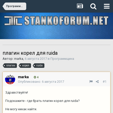
Программщина
плагин корел для ruida
Автор:
marka
,
6 августа 2017
в
Программщина
плагин
корел
ruida
marka
4
Опубликовано:
6 августа 2017
#1
Здравствуйте!
Подскажите - где брать плагин корел для ruida?
Не могу никак найти.