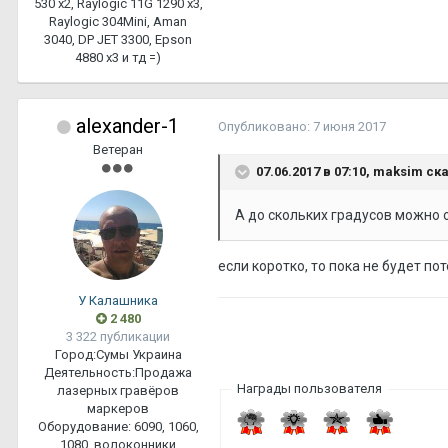
530 х2, Raylogic 11G 1290 х3,
Raylogic 304Mini, Aman
3040, DP JET 3300, Epson
4880 x3 и тд =)
alexander-1
Опубликовано:
7 июня 2017
Ветеран
07.06.2017 в 07:10,
maksim
ска
А до скольких градусов можно
если коротко, то пока не будет по
У Калашника
2 480
3 322 публикации
Город:
Сумы Украина
Деятельность:
Продажа
Награды пользователя
лазерных гравёров
маркеров
Оборудование:
6090, 1060,
1080, волоконники