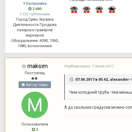
У Калашника
2 480
3 322 публикации
Город:
Сумы Украина
Деятельность:
Продажа
лазерных гравёров
маркеров
Оборудование:
6090, 1060,
1080, волоконники
maksim
Опубликовано:
7 июня 2017
Постоялец
07.06.2017 в 05:42,
alexander-
Автор темы
Чем холодней труба -тем мень
А до скольких градусов можно о
Пользователи
3