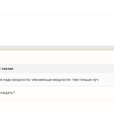
1
сказал:
ше надо мощности, чем меньше мощности- тем тоньше луч
хлождать?