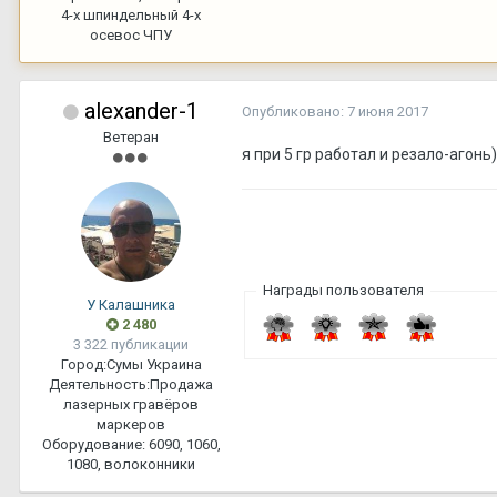
4-х шпиндельный 4-х
осевос ЧПУ
alexander-1
Опубликовано:
7 июня 2017
Ветеран
я при 5 гр работал и резало-агонь
Награды пользователя
У Калашника
2 480
3 322 публикации
Город:
Сумы Украина
Деятельность:
Продажа
лазерных гравёров
маркеров
Оборудование:
6090, 1060,
1080, волоконники