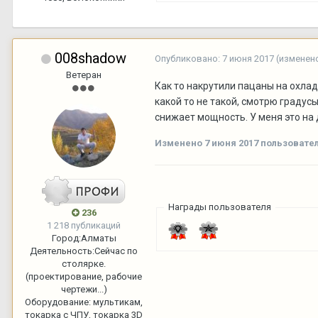
008shadow
Опубликовано:
7 июня 2017
(изменен
Ветеран
Как то накрутили пацаны на охла
какой то не такой, смотрю градусы
снижает мощность. У меня это на д
Изменено
7 июня 2017
пользовате
Награды пользователя
236
1 218 публикаций
Город:
Алматы
Деятельность:
Сейчас по
столярке.
(проектирование, рабочие
чертежи...)
Оборудование:
мультикам,
токарка с ЧПУ, токарка 3D