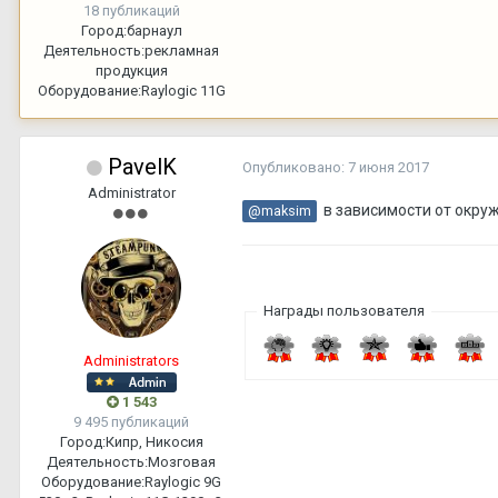
18 публикаций
Город:
барнаул
Деятельность:
рекламная
продукция
Оборудование:
Raylogic 11G
PavelK
Опубликовано:
7 июня 2017
Administrator
в зависимости от окруж
@maksim
Награды пользователя
Administrators
1 543
9 495 публикаций
Город:
Кипр, Никосия
Деятельность:
Мозговая
Оборудование:
Raylogic 9G