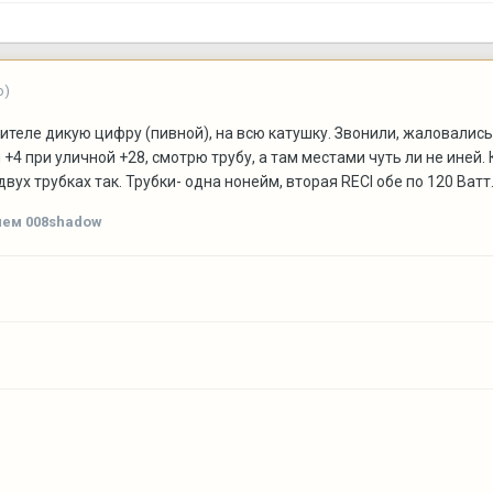
о)
дителе дикую цифру (пивной), на всю катушку. Звонили, жаловалис
 +4 при уличной +28, смотрю трубу, а там местами чуть ли не иней
вух трубках так. Трубки- одна нонейм, вторая RECI обе по 120 Ватт
лем 008shadow