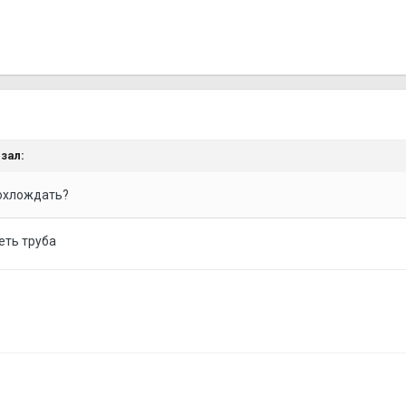
зал:
 охлождать?
теть труба