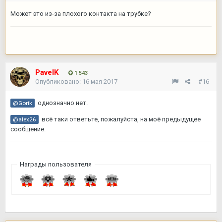
Может это из-за плохого контакта на трубке?
PavelK
1 543
Опубликовано:
16 мая 2017
#16
однозначно нет.
@Gorik
всё таки ответьте, пожалуйста, на моё предыдущее
@alex26
сообщение.
Награды пользователя