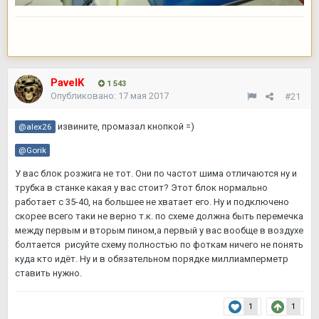
PavelK
1 543
Опубликовано:
17 мая 2017
#21
извините, промазал кнопкой =)
@alex26
@Gorik
У вас блок розжига не тот. Они по частот шима отличаются ну и
трубка в станке какая у вас стоит? Этот блок нормально
работает с 35-40, на большее не хватает его. Ну и подключено
скорее всего таки не верно т.к. по схеме должна быть перемечка
между первым и вторым пином,а первый у вас вообще в воздухе
болтается рисуйте схему полностью по фоткам ничего не понять
куда кто идёт. Ну и в обязательном порядке миллиамперметр
ставить нужно.
1
1