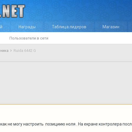
ей
Награды
Таблица лидеров
Магазин
Пользователи в сети
оника
Ruida 6442 G
как не могу настроить позициию ноля . На екране контролера посл