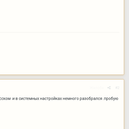
Жалоба
#2
сском и в системных настройках немного разобрался .пробую