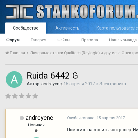
Сообщество
Активность
Карта пользовател
Форум
Галерея
Файлы
Правила
Наша команда
Главная
Лазерные станки Qualitech (Raylogic) и другие
Электр
Ruida 6442 G
Автор:
andreycnc
,
15 апреля 2017
в
Электроника
andreycnc
Опубликовано:
15 апреля 2017
Новичок
Помогите настроить контролер. Ни