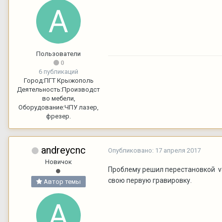
Пользователи
0
6 публикаций
Город:
ПГТ Крыжополь
Деятельность:
Производст
во мебели,
Оборудование:
ЧПУ лазер,
фрезер.
andreycnc
Опубликовано:
17 апреля 2017
Новичок
Проблему решил перестановкой v8
свою первую гравировку.
Автор темы