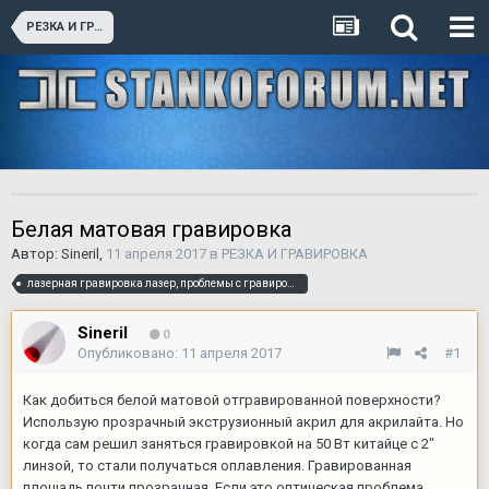
РЕЗКА И ГРАВИРОВКА
Белая матовая гравировка
Автор:
Sineril
,
11 апреля 2017
в
РЕЗКА И ГРАВИРОВКА
лазерная гравировка лазер, проблемы с гравировкой
Sineril
0
Опубликовано:
11 апреля 2017
#1
Как добиться белой матовой отгравированной поверхности?
Использую прозрачный экструзионный акрил для акрилайта. Но
когда сам решил заняться гравировкой на 50 Вт китайце с 2"
линзой, то стали получаться оплавления. Гравированная
площадь почти прозрачная. Если это оптическая проблема