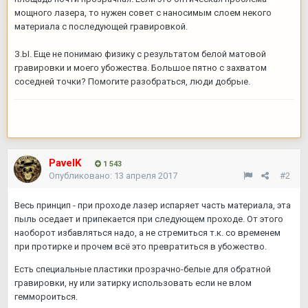
мощного лазера, то нужен совет с наносимым слоем некого
материала с последующей гравировкой.
З.Ы. Еще не понимаю физику с результатом белой матовой
гравировки и моего убожества. Большое пятно с захватом
соседней точки? Помогите разобраться, люди добрые.
PavelK
1 543
Опубликовано:
13 апреля 2017
#2
Весь принцип - при проходе лазер испаряет часть материала, эта
пыль оседает и припекается при следующем проходе. От этого
наоборот избавляться надо, а не стремиться т.к. со временем
при протирке и прочем всё это превратиться в убожество.
Есть специальные пластики прозрачно-белые для обратной
гравировки, ну или затирку использовать если не влом
геммороиться.