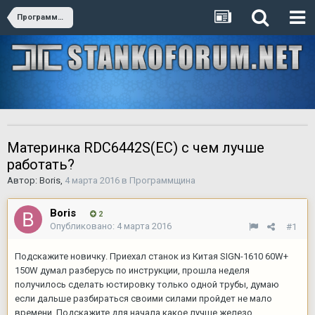
Программщина
Материнка RDC6442S(EC) с чем лучше
работать?
Автор:
Boris
,
4 марта 2016
в
Программщина
Boris
2
Опубликовано:
4 марта 2016
#1
Подскажите новичку. Приехал станок из Китая SIGN-1610 60W+
150W думал разберусь по инструкции, прошла неделя
получилось сделать юстировку только одной трубы, думаю
если дальше разбираться своими силами пройдет не мало
времени. Подскажите для начала какое лучше железо