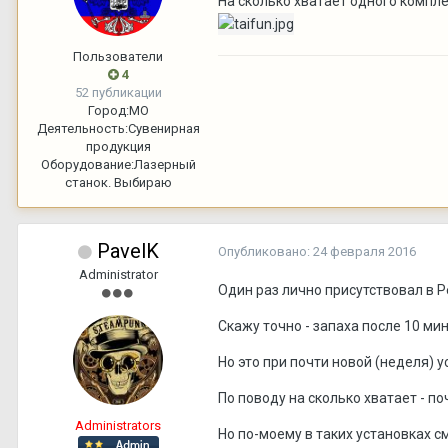
На сколько хватает одного компл
Пользователи
4
52 публикации
Город:
МО
Деятельность:
Сувенирная
продукция
Оборудование:
Лазерный
станок. Выбираю
PavelK
Опубликовано:
24 февраля 2016
Administrator
Один раз лично присутствовал в Р
Скажу точно - запаха после 10 ми
Но это при почти новой (неделя) у
По поводу на сколько хватает - п
Administrators
Но по-моему в таких установках 