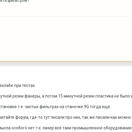
екта фильтров?
еклабе при тестах.
нутной резки фанеры, а потом 15 минутной резки пластика не было
становке т.е. чистых фильтрах на станочке 9G тогда ещё.
очитайте форум, где-то тут писали про них, так же писали как мож
смысла особого нет т.к. лазер всё таки промышленное оборудовани