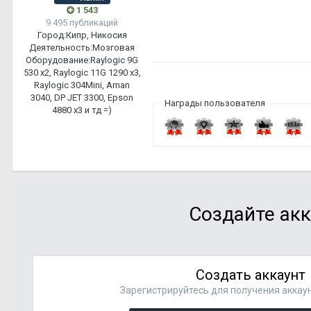
1 543
9 495 публикаций
Город:
Кипр, Никосия
Деятельность:
Мозговая
Оборудование:
Raylogic 9G
530 х2, Raylogic 11G 1290 х3,
Raylogic 304Mini, Aman
3040, DP JET 3300, Epson
Награды пользователя
4880 x3 и тд =)
Создайте акк
Создать аккаунт
Зарегистрируйтесь для получения аккаун