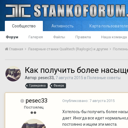
Сообщество
Активность
Карта пользовател
Форум
Галерея
Файлы
Правила
Наша команда
Главная
Лазерные станки Qualitech (Raylogic) и другие
Полезн
Как получить более насыщ
Автор:
pesec33
,
7 августа 2015
в
Полезные советы
Гравировка
Фанера
pesec33
Опубликовано:
7 августа 2015
Постоялец
Хотелось-бы получить более насы
дает. Иногда все идет нормально,
постоянно и ищем эти места.