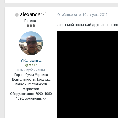
alexander-1
Опубликовано:
10 августа 2015
Ветеран
а вот мой польский друг что вытво
У Калашника
2 480
3 322 публикации
Город:
Сумы Украина
Деятельность:
Продажа
лазерных гравёров
маркеров
Оборудование:
6090, 1060,
1080, волоконники