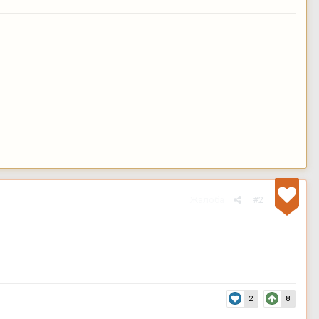
Жалоба
#2
2
8