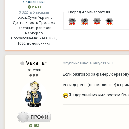
У Калашника
2 480
Награды пользователя
3 322 публикации
Город:
Сумы Украина
Деятельность:
Продажа
лазерных гравёров
маркеров
Оборудование:
6090, 1060,
1080, волоконники
Vakarian
Опубликовано:
8 августа 2015
Ветеран
Если разговор за фанеру березову
если дерево (не смолистое) к приме
Я, здоровый мужик, ростом Ох
153