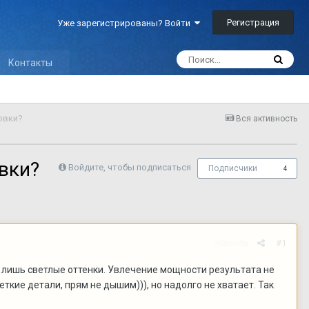
Регистрация
Уже зарегистрированы? Войти
Контакты
овки?
Вся активность
вки?
Войдите, чтобы подписаться
Подписчики
4
Жалоба
#1
 лишь светлые оттенки. Увлечение мощности результата не
ткие детали, прям не дышим))), но надолго не хватает. Так