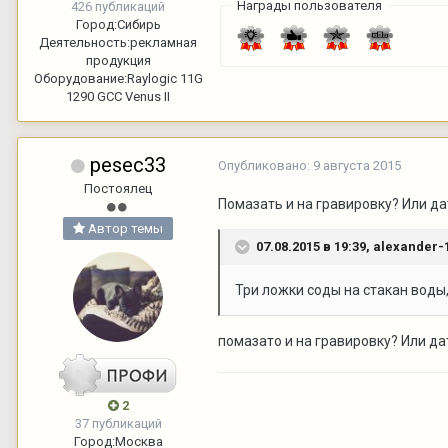
Награды пользователя
426 публикаций
Город:
Сибирь
Деятельность:
рекламная
продукция
Оборудование:
Raylogic 11G
1290 GCC Venus II
pesec33
Опубликовано:
9 августа 2015
Постоялец
Помазать и на гравировку? Или д
Автор темы
07.08.2015 в 19:39,
alexander-
Три ложки соды на стакан воды,
помазато и на гравировку? Или д
2
37 публикаций
Город:
Москва