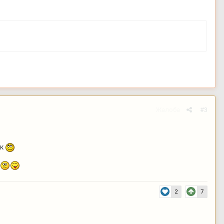
Жалоба
#3
йк
2
7