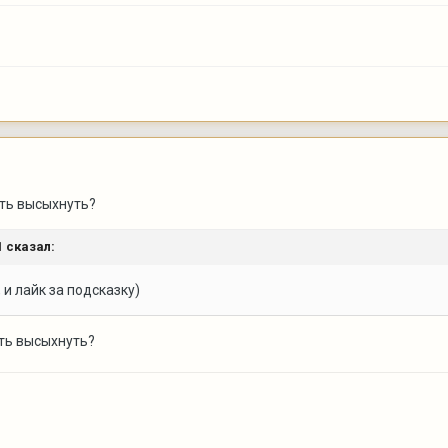
ать высыхнуть?
1
сказал:
 и лайк за подсказку)
ать высыхнуть?