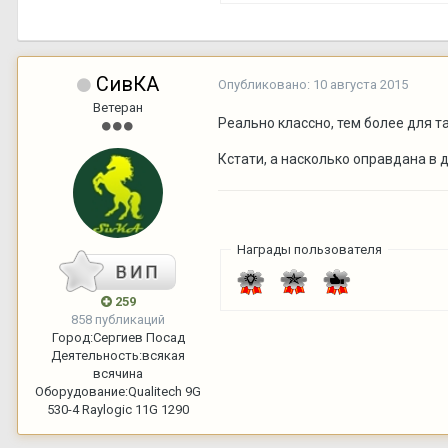
СивКА
Опубликовано:
10 августа 2015
Ветеран
Реально классно, тем более для т
Кстати, а насколько оправдана в 
Награды пользователя
259
858 публикаций
Город:
Сергиев Посад
Деятельность:
всякая
всячина
Оборудование:
Qualitech 9G
530-4 Raylogic 11G 1290