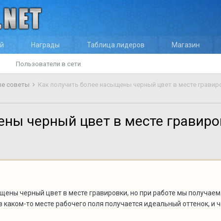
ей
Награды
Таблица лидеров
Магазин
Пользователи в сети
ые советы
Как получить более насыщены черный цвет в месте гравир
ены черный цвет в месте гравиро
щены черный цвет в месте гравировки, но при работе мы получаем
в каком-то месте рабочего поля получается идеальный оттенок, и че