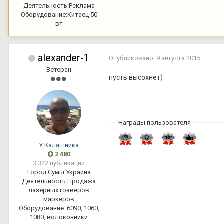
Деятельность:
Реклама
Оборудование:
Китаец 50
вт
alexander-1
Опубликовано:
9 августа 2015
Ветеран
пусть высохнет)
Награды пользователя
У Калашника
2 480
3 322 публикации
Город:
Сумы Украина
Деятельность:
Продажа
лазерных гравёров
маркеров
Оборудование:
6090, 1060,
1080, волоконники