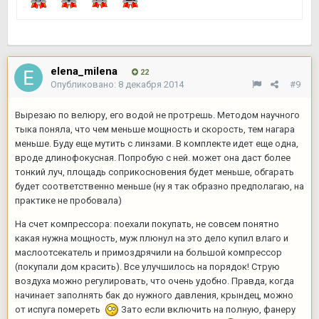
elena_milena
22
Опубликовано:
8 декабря 2014
#9
Вырезаю по велюру, его водой не протрешь. Методом научного
тыка поняла, что чем меньше мощность и скорость, тем нагара
меньше. Буду еще мутить с линзами. В комплекте идет еще одна,
вроде длинофокусная. Попробую с ней. может она даст более
тонкий луч, площадь соприкосновения будет меньше, обгарать
будет соответственно меньше (ну я так образно предполагаю, на
практике не пробовала)
На счет компрессора: поехали покупать, не совсем понятно
какая нужна мощность, муж плюнул на это дело купил влаго и
маслоотсекатель и примоздрячили на большой компрессор
(покупали дом красить). Все улучшилось на порядок! Струю
воздуха можно регулировать, что очень удобно. Правда, когда
начинает заполнять бак до нужного давления, крындец, можно
от испуга помереть
Зато если включить на полную, фанеру