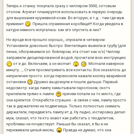
Теперь к станку: покупала сразу с чиллером 5000, сотовым
столом. Агрегат планируется использовать в первую очередь
для вырезания кружевной кожи. Во вторую, и т.д. - там где муж
применит
Пришла ограменная коробище!!! Когда увидела в
натуре немного испугалась: как его спустить в низ?
Но вроде все прошло хорошо,, спускали в четвером.
Установили довольно быстро. Вентиляцию вывели в трубу (для
печки, обогреваемся эл. бойлером, эта стоит как н/з) Чиллер
заправили дисцилированной водой, прочитали всю инструкцию
от и до. Включаем, а он молчит
Молчали наверное
минуту...., Стали просматривать все контакты. Все оказалось до
неприличия просто: когда переносили нажали кнопку аварийной
остановки
Дружно выдохнули и пошли дальше. Первый
недосмотр: кагда лампу замытывали паролоном, скотч
прилепили прямо к лампе
причем попали на то место, где
она крепится. Отскребсти страшно - в связи с чем, лампу просто
так в держателях не подвигаешь. Только полностью снимать
держатели, передвигать лампу ит.д. Ну ладно, юстировку делал
муж, сказал, что те кто знают как работать с теодалитом,
проблемы не почувствует. Раньше бы сказал, я бы и не
переживала целый месяц
Правда не думаю, что она