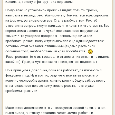
идеальна, толстую фанеру пока не резали.
Помучалась с установкой проги: не видит, хоть ты тресни,
написала в тех под. реклаба - молчат, Помучалась еще, спросила
на форуме, установилось все. Стала разбираться. Реклаб
ответил на запрос: ткнули пальцем что качать и что ставить. Все
переставила заново и - о чудо!! все оказалось на русском
языке!!! Что ускорило процесс в несколько раз! Стали
пробовать резать кожу и тут выявился еще один недостаток:
сотовый стол оказался отпиленный (видемо распилили
большой стол) необработанный край прогибается
Расстроилась. (его вытаскивал и ставил в низ сын, я и не видела
какой он). Правда муж сказал что сегодня все подправит.
Но в принципе я довольна, пока все работает, разбираюсь с
фокусами и т.д. Ну и вот то, ради чего все затевалось: это
конечно черновой вариант, сильно коптит, буду разбираться с
этим, оказалось не всю кожу можно резать, но это уже
проблемы практики.
Маленькое дополнение, кто интересуется резкой кожи: станок
выключила, вытяжку оставила, через 40мин. работы в