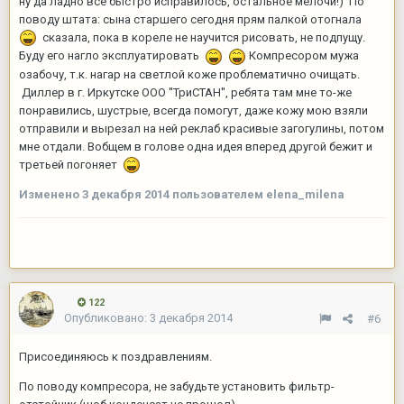
ну да ладно все быстро исправилось, остальное мелочи!) По
поводу штата: сына старшего сегодня прям палкой отогнала
сказала, пока в кореле не научится рисовать, не подпущу.
Буду его нагло эксплуатировать
Компресором мужа
озабочу, т.к. нагар на светлой коже проблематично очищать.
Диллер в г. Иркутске ООО ''ТриСТАН'', ребята там мне то-же
понравились, шустрые, всегда помогут, даже кожу мою взяли
отправили и вырезал на ней реклаб красивые загогулины, потом
мне отдали. Вобщем в голове одна идея вперед другой бежит и
третьей погоняет
Изменено
3 декабря 2014
пользователем elena_milena
122
Опубликовано:
3 декабря 2014
#6
Присоединяюсь к поздравлениям.
По поводу компресора, не забудьте установить фильтр-