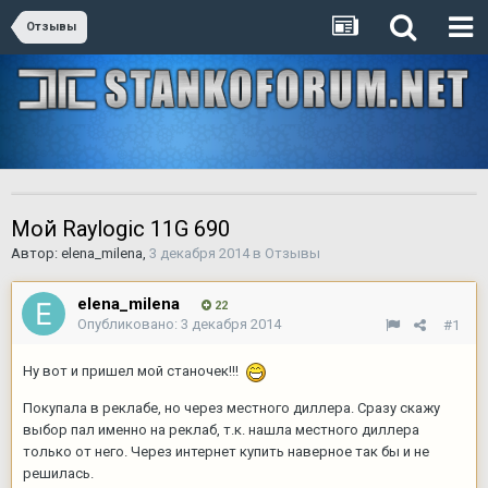
Отзывы
Мой Raylogic 11G 690
Автор:
elena_milena
,
3 декабря 2014
в
Отзывы
elena_milena
22
Опубликовано:
3 декабря 2014
#1
Ну вот и пришел мой станочек!!!
Покупала в реклабе, но через местного диллера. Сразу скажу
выбор пал именно на реклаб, т.к. нашла местного диллера
только от него. Через интернет купить наверное так бы и не
решилась.