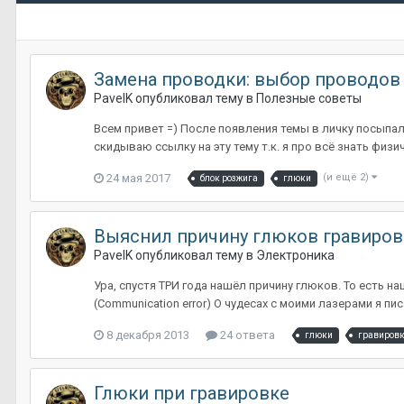
Замена проводки: выбор проводов к
PavelK
опубликовал тему в
Полезные советы
Всем привет =) После появления темы в личку посыпал
скидываю ссылку на эту тему т.к. я про всё знать физи
24 мая 2017
(и ещё 2)
блок розжига
глюки
Выяснил причину глюков гравировки
PavelK
опубликовал тему в
Электроника
Ура, спустя ТРИ года нашёл причину глюков. То есть н
(Communication error) О чудесах с моими лазерами я пис
8 декабря 2013
24 ответа
глюки
гравиров
Глюки при гравировке