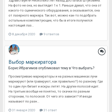
Здравствуйте! Несколько лет назад досталась штуковина:
На фото не она, но выглядит 1 к 1. Раньше думал, что она от
какого-то сценического оборудования, а оказывается, она
от лазерного маркера. Так вот, можно как-то подобрать
остальные комплектующие, что бы в итоге получился
настоящий лаз...
8 декабря 2020
9 ответов
Выбор маркиратора
Борис Ибрагимов
опубликовал тему в
Что выбрать?
Просматриваю маркираторы и на разных машинках лучи
маркируют (или гравируют, как правильно?) по разному. Где
то один луч бегает и искры летят. На других-полосой идет.
На третьих вообще не понятно, то скачки по разным
сторонам, то полоской. От чего это зависит? И везде
называют по разн...
31 января 2020
31 ответ