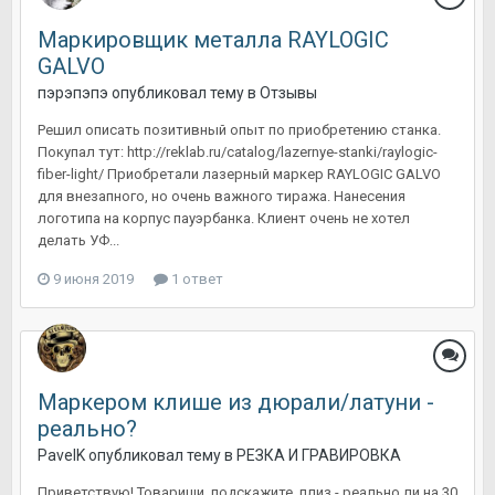
Маркировщик металла RAYLOGIC
GALVO
пэрэпэпэ
опубликовал тему в
Отзывы
Решил описать позитивный опыт по приобретению станка.
Покупал тут: http://reklab.ru/catalog/lazernye-stanki/raylogic-
fiber-light/ Приобретали лазерный маркер RAYLOGIC GALVO
для внезапного, но очень важного тиража. Нанесения
логотипа на корпус пауэрбанка. Клиент очень не хотел
делать УФ...
9 июня 2019
1 ответ
Маркером клише из дюрали/латуни -
реально?
PavelK
опубликовал тему в
РЕЗКА И ГРАВИРОВКА
Приветствую! Товарищи, подскажите, плиз - реально ли на 30