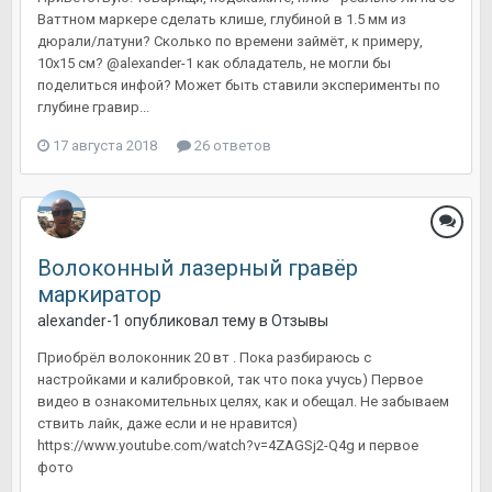
Ваттном маркере сделать клише, глубиной в 1.5 мм из
дюрали/латуни? Сколько по времени займёт, к примеру,
10х15 см? @alexander-1 как обладатель, не могли бы
поделиться инфой? Может быть ставили эксперименты по
глубине гравир...
17 августа 2018
26 ответов
Волоконный лазерный гравёр
маркиратор
alexander-1
опубликовал тему в
Отзывы
Приобрёл волоконник 20 вт . Пока разбираюсь с
настройками и калибровкой, так что пока учусь) Первое
видео в ознакомительных целях, как и обещал. Не забываем
ствить лайк, даже если и не нравится)
https://www.youtube.com/watch?v=4ZAGSj2-Q4g и первое
фото