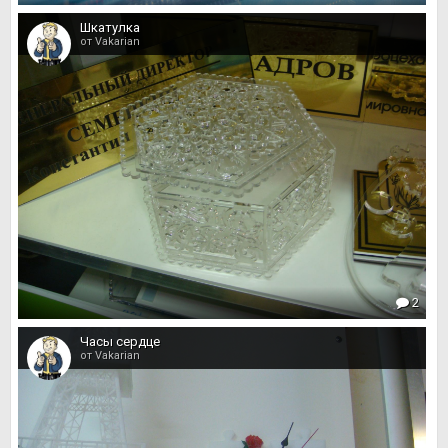
Шкатулка
от Vakarian
2
Часы сердце
от Vakarian