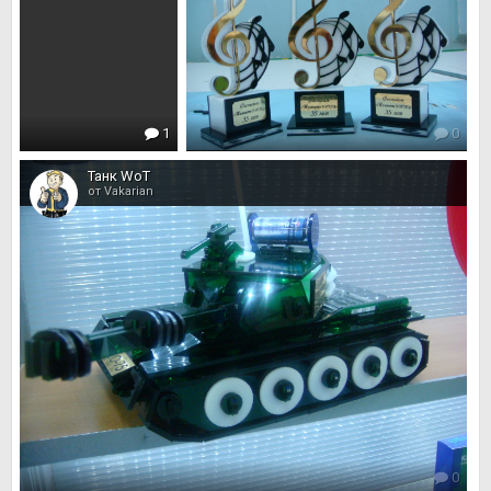
1
0
Танк WoT
от Vakarian
0