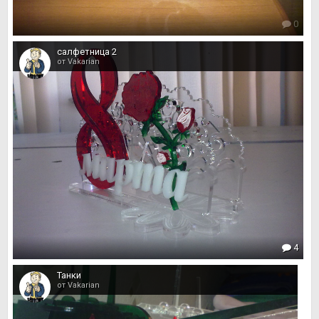
0
салфетница 2
от Vakarian
4
Танки
от Vakarian