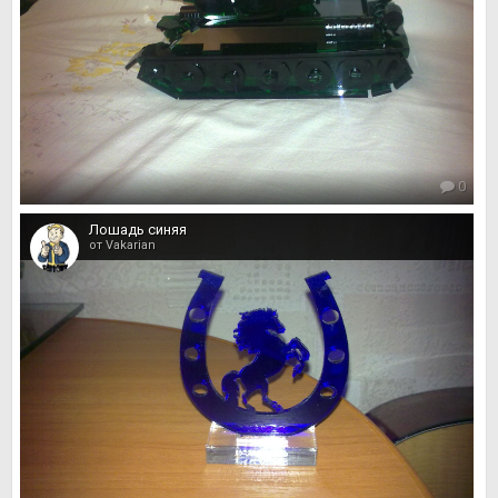
0
Лошадь синяя
от Vakarian