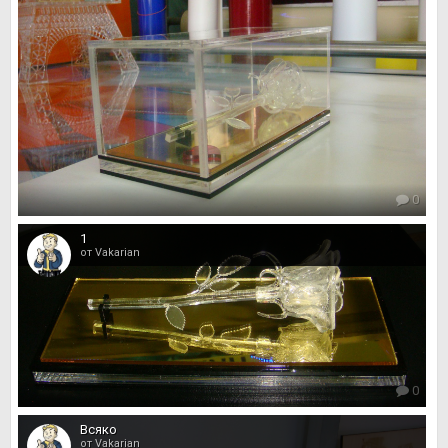
0
1
от Vakarian
0
Всяко
от Vakarian