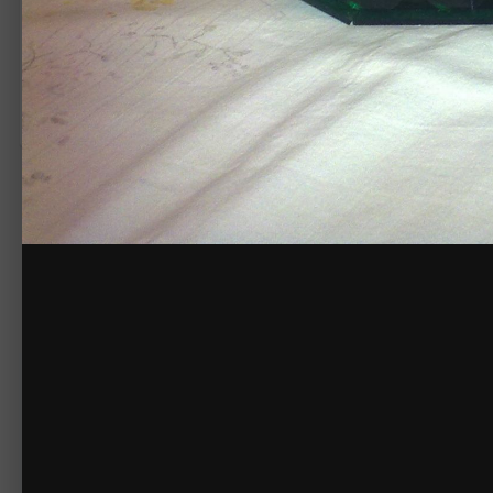
Из серии "танки". WoT forever!
Жалоба на изображение
Нет комментариев для отображения
Создайте акк
Создать аккаунт