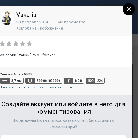
×
Регистрация
Уже зарегистрированы? Войти
Vakarian
28 февраля 2014
1 943 просмотра
Контакты
Жалоба на изображение
Вся активность
Из серии "танки". WoT forever!
Снято с Nokia 5530
f
ISO
3,7 мм
50000/1000000
f/2.8
224
Просмотреть всю EXIF-информацию фото
Создайте аккаунт или войдите в него для
комментирования
Вы должны быть пользователем, чтобы оставить
комментарий