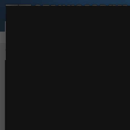
танк
Из акрила
(21 изображение)
ИЗ АЛЬБОМА:
Сообщество
Активность
Карта пользовател
Форум
Галерея
Файлы
Правила
Наша команда
Главная
Галерея
Фото работ
Из акрила
танк