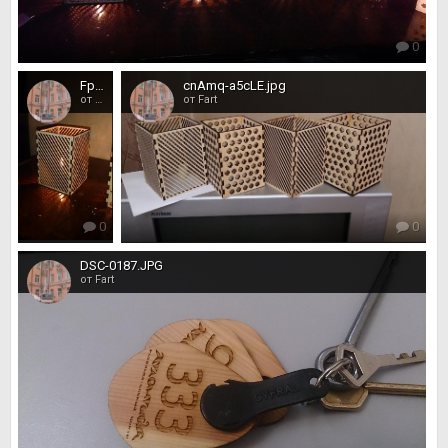
0
FpJf9jEIKjI.jpg
cnAmq-a5cLE.jpg
от Fart
от Fart
0
0
DSC-0187.JPG
от Fart