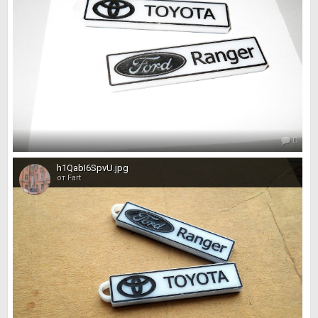
0
h1QabI6SpvU.jpg
от Fart