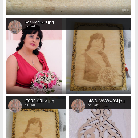
0
Без имени-1.jpg
от Fart
0
-FGRFcfiRbw.jpg
j4WDcWVWw0M.jpg
от Fart
от Fart