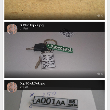
0
GBOsrHUjbis.jpg
от Fart
0
Dqc3QiqLDok.jpg
от Fart