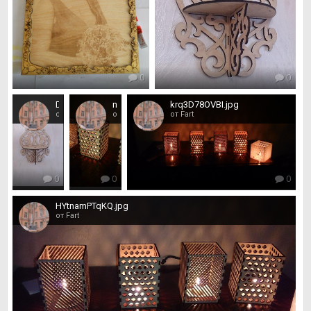
0
0
DHUnVid6IKk.jpg
mqGI6u33zzY.jpg
krq3D78OVBI.jpg
от Fart
от Fart
от Fart
0
0
0
HYtnamPTqKQ.jpg
от Fart