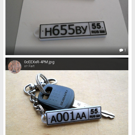
1
0cEEXxR-4PM.jpg
от Fart