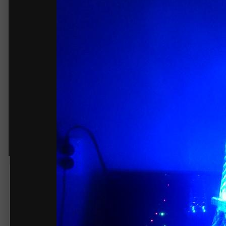
DSC_0164.JPG
Автор:
Fart
11 января 2016
1 722 просмотра
Другие изображения 