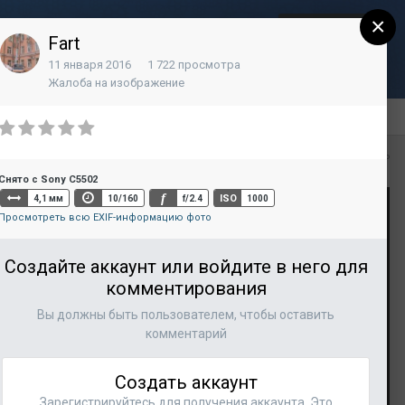
×
Регистрация
Уже зарегистрированы? Войти
Fart
11 января 2016
1 722 просмотра
Контакты
Жалоба на изображение
Вся активность
Снято с Sony C5502
f
ISO
4,1 мм
10/160
f/2.4
1000
Просмотреть всю EXIF-информацию фото
Создайте аккаунт или войдите в него для
комментирования
Вы должны быть пользователем, чтобы оставить
комментарий
Создать аккаунт
Зарегистрируйтесь для получения аккаунта. Это