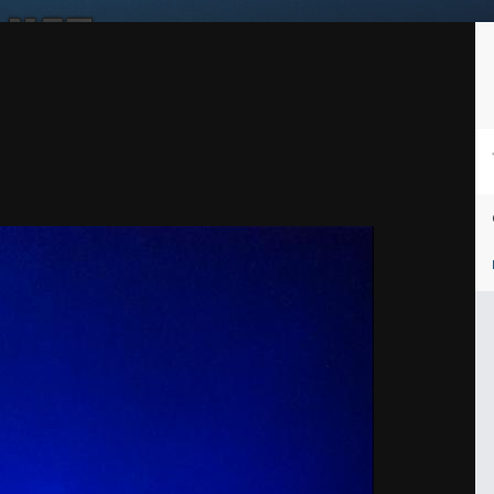
Войдите, чтобы подписаться
Подписчики
1
ей
Награды
Таблица лидеров
Магазин
Пользователи в сети
PG