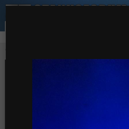
DSC_0164.JPG
Эйфелева башня
(17 изображений)
ИЗ АЛЬБОМА:
Сообщество
Активность
Карта пользовател
Форум
Галерея
Файлы
Правила
Наша команда
Главная
Галерея
Фото работ
Эйфелева башня
DSC_0164.J