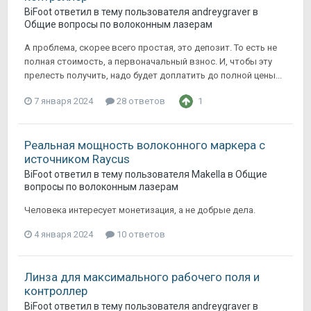
BiFoot
ответил в тему пользователя
andreygraver
в
Общие вопросы по волоконным лазерам
А проблема, скорее всего простая, это депозит. То есть не
полная стоимость, а первоначальный взнос. И, чтобы эту
прелесть получить, надо будет доплатить до полной цены...
7 января 2024
28 ответов
1
Реальная мощность волоконного маркера с
источником Raycus
BiFoot
ответил в тему пользователя
Makella
в
Общие
вопросы по волоконным лазерам
Человека интересует монетизация, а не добрые дела.
4 января 2024
10 ответов
Линза для максимального рабочего поля и
контроллер
BiFoot
ответил в тему пользователя
andreygraver
в