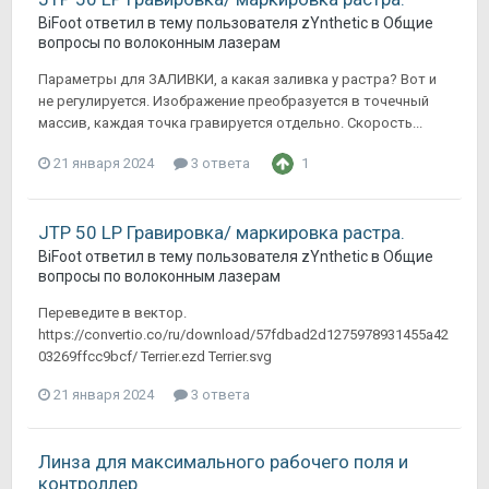
BiFoot
ответил в тему пользователя
zYnthetic
в
Общие
вопросы по волоконным лазерам
Параметры для ЗАЛИВКИ, а какая заливка у растра? Вот и
не регулируется. Изображение преобразуется в точечный
массив, каждая точка гравируется отдельно. Скорость...
21 января 2024
3 ответа
1
JTP 50 LP Гравировка/ маркировка растра.
BiFoot
ответил в тему пользователя
zYnthetic
в
Общие
вопросы по волоконным лазерам
Переведите в вектор.
https://convertio.co/ru/download/57fdbad2d1275978931455a42
03269ffcc9bcf/ Terrier.ezd Terrier.svg
21 января 2024
3 ответа
Линза для максимального рабочего поля и
контроллер