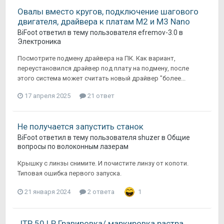
Овалы вместо кругов, подключение шагового
двигателя, драйвера к платам M2 и M3 Nano
BiFoot
ответил в тему пользователя
efremov-3.0
в
Электроника
Посмотрите подмену драйвера на ПК. Как вариант,
переустановился драйвер под плату на подмену, после
этого система может считать новый драйвер "более...
17 апреля 2025
21 ответ
Не получается запустить станок
BiFoot
ответил в тему пользователя
shuzer
в
Общие
вопросы по волоконным лазерам
Крышку с линзы снимите. И почистите линзу от копоти.
Типовая ошибка первого запуска.
21 января 2024
2 ответа
1
JTP 50 LP Гравировка/ маркировка растра.