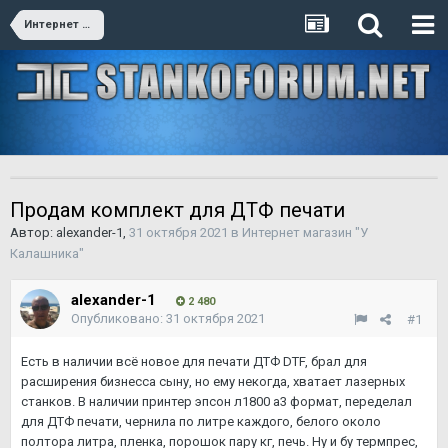
Интернет магазин "У Калашника"
Продам комплект для ДТФ печати
Автор:
alexander-1
,
31 октября 2021
в
Интернет магазин "У
Калашника"
alexander-1
2 480
Опубликовано:
31 октября 2021
#1
Есть в наличии всё новое для печати ДТФ DTF, брал для
расширения бизнесса сыну, но ему некогда, хватает лазерных
станков. В наличии принтер эпсон л1800 а3 формат, переделал
для ДТФ печати, чернила по литре каждого, белого около
полтора литра, пленка, порошок пару кг, печь. Ну и бу термпрес,