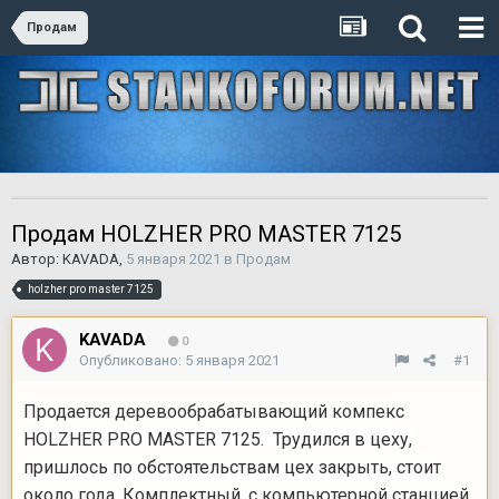
Продам
Продам HOLZHER PRO MASTER 7125
Автор:
KAVADA
,
5 января 2021
в
Продам
holzher pro master 7125
KAVADA
0
Опубликовано:
5 января 2021
#1
Продается деревообрабатывающий компекс
HOLZHER PRO MASTER 7125. Трудился в цеху,
пришлось по обстоятельствам цех закрыть, стоит
около года. Комплектный, с компьютерной станцией,