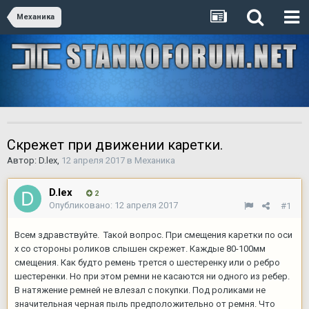
Механика
Скрежет при движении каретки.
Автор:
D.lex
,
12 апреля 2017
в
Механика
D.lex
2
Опубликовано:
12 апреля 2017
#1
Всем здравствуйте. Такой вопрос. При смещения каретки по оси
х со стороны роликов слышен скрежет. Каждые 80-100мм
смещения. Как будто ремень трется о шестеренку или о ребро
шестеренки. Но при этом ремни не касаются ни одного из ребер.
В натяжение ремней не влезал с покупки. Под роликами не
значительная черная пыль предположительно от ремня. Что