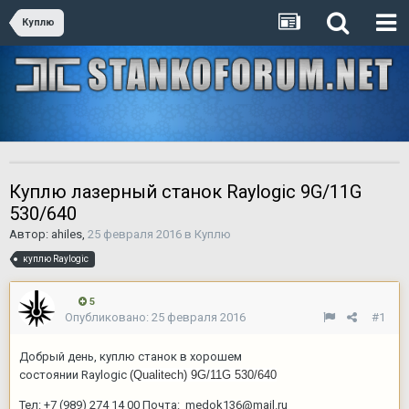
Куплю
Куплю лазерный станок Raylogic 9G/11G
530/640
Автор:
ahiles
,
25 февраля 2016
в
Куплю
куплю Raylogic
5
Опубликовано:
25 февраля 2016
#1
Добрый день, куплю станок в хорошем
состоянии Raylogic
(Qualitech) 9G/11G 530/640
Тел: +7 (989) 274 14 00 Почта:
medok136@mail.ru