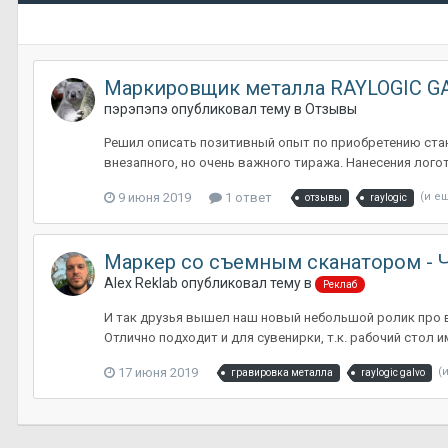
Маркировщик металла RAYLOGIC G
пэрэпэпэ
опубликовал тему в
Отзывы
Решил описать позитивный опыт по приобретению станка. 
внезапного, но очень важного тиража. Нанесения логоти
9 июня 2019
1 ответ
(и е
отзывы
raylogic
Маркер со съемным сканатором - Ч
Alex Reklab
опубликовал тему в
Реклаб
И так друзья вышел наш новый небольшой ролик про в
Отлично подходит и для сувенирки, т.к. рабочий стол и
17 июня 2019
(
гравировка металла
raylogic galvo