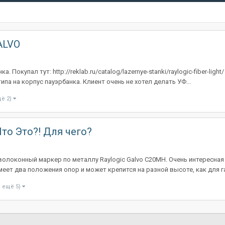
ALVO
Покупал тут: http://reklab.ru/catalog/lazernye-stanki/raylogic-fiber-l
па на корпус пауэрбанка. Клиент очень не хотел делать УФ...
щё 2)
то Это?! Для чего?
олоконный маркер по металлу Raylogic Galvo C20MH. Очень интересная
меет два положения опор и может крепится на разной высоте, как для га
и ещё 5)