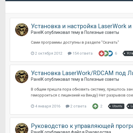
Установка и настройка LaserWork и
PavelK
опубликовал тему в
Полезные советы
Сами программы доступны в разделе "Скачать"
2 октября 2012
154 ответа
6
Уст
Установка LaserWork/RDCAM под Ли
PavelK
опубликовал тему в
Полезные советы
В общем пришла пора обновить систему, пришлось зано
геморроиться с лицензией на Винду) Нет разрывов соед
4 января 2016
2 ответа
2
Ubuntu
L
Руководство к управляющей прогр
PavelK
опубликовал файл в
Руководства