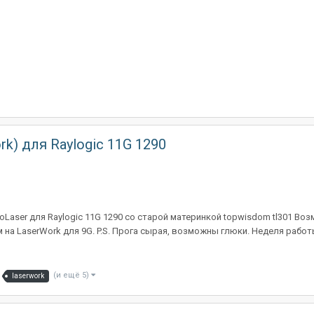
rk) для Raylogic 11G 1290
oLaser для Raylogic 11G 1290 со cтарой материнкой topwisdom tl301 Во
на LaserWork для 9G. P.S. Прога сырая, возможны глюки. Неделя работы -
(и ещё 5)
laserwork