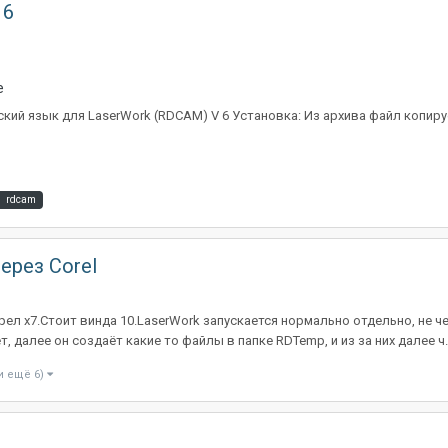
 6
е
ский язык для LaserWork (RDCAM) V 6 Установка: Из архива файл копиру
rdcam
ерез Corel
орел х7.Стоит винда 10.LaserWork запускается нормально отдельно, не ч
 далее он создаёт какие то файлы в папке RDTemp, и из за них далее ч..
и ещё 6)