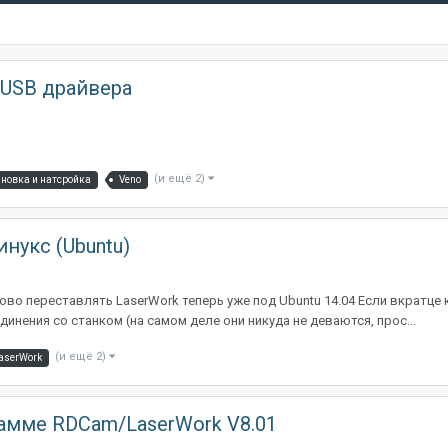
 USB драйвера
(и ещё 2)
ановка и натсройка
Veno
нукс (Ubuntu)
во переставлять LaserWork теперь уже под Ubuntu 14.04 Если вкратце 
инения со станком (на самом деле они никуда не деваются, прос...
(и ещё 2)
aserWork
амме RDCam/LaserWork V8.01