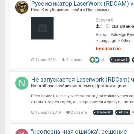
Руссификатор LaserWork (RDCAM) v
PavelK
опубликовал файл в
Программы
Версия 6
1 151 скачивани
Автор - ValdMgn Рус
> Language -> Other
Бесплатно
14 мая 2014
3 отзыва
4
laserwork
Не запускается Laserwork (RDCam) ч
NaturalCase
опубликовал тему в
Программщина
Всем привет, не запускается прога для станка через к
открыть через корел, он открывается и сразу вылетает,
15 марта 2019
2 ответа
(
laserwork
rdcam
"неопознанная ошибка", решение