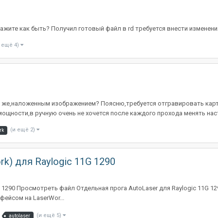
ажите как быть? Получил готовый файл в rd требуется внести изменени
 ещё 4)
ем же,наложенным изображением? Поясню,требуется отгравировать картин
ощности,в ручную очень не хочется после каждого прохода менять наст
(и ещё 2)
rk
rk) для Raylogic 11G 1290
1G 1290 Просмотреть файл Отдельная прога AutoLaser для Raylogic 11G 
фейсом на LaserWor...
(и ещё 5)
autolaser