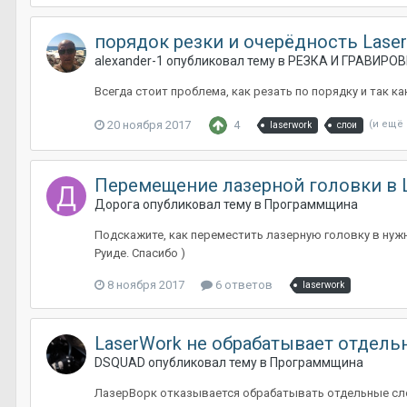
порядок резки и очерёдность Lase
alexander-1
опубликовал тему в
РЕЗКА И ГРАВИРО
Всегда стоит проблема, как резать по порядку и так 
20 ноября 2017
4
(и ещё 
laserwork
слои
Перемещение лазерной головки в 
Дорога
опубликовал тему в
Программщина
Подскажите, как переместить лазерную головку в нужн
Руиде. Спасибо )
8 ноября 2017
6 ответов
laserwork
LaserWork не обрабатывает отдель
DSQUAD
опубликовал тему в
Программщина
ЛазерВорк отказывается обрабатывать отдельные слои 