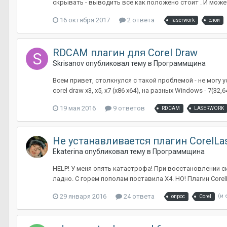
скрывать - выводить все как положено стоит . И може
16 октября 2017
2 ответа
laserwork
слои
RDCAM плагин для Corel Draw
Skrisanov
опубликовал тему в
Программщина
Всем привет, столкнулся с такой проблемой - не могу 
corel draw x3, x5, x7 (x86 x64), на разных Windows - 7(32,
19 мая 2016
9 ответов
RDCAM
LASERWORK
Не устанавливается плагин CorelLa
Ekaterina
опубликовал тему в
Программщина
HELP! У меня опять катастрофа! При восстановлении си
ладно. С горем пополам поставила Х4. НО! Плагин Corel
29 января 2016
24 ответа
(и 
опрос
Corel