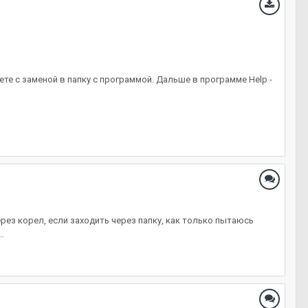
ете с заменой в папку с программой. Дальше в программе Help -
ерез корел, если заходить через папку, как только пытаюсь
.