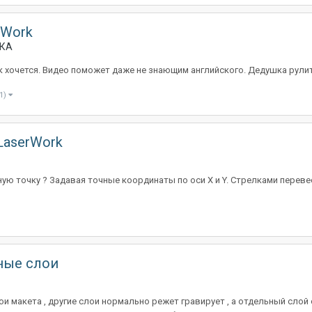
rWork
ВКА
как хочется. Видео поможет даже не знающим английского. Дедушка рули
1)
LaserWork
ую точку ? Задавая точные координаты по оси Х и Y. Стрелками переве
ные слои
макета , другие слои нормально режет гравирует , а отдельный слой о