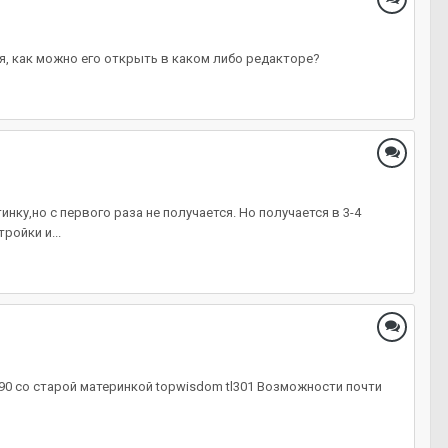
я, как можно его открыть в каком либо редакторе?
ку,но с первого раза не получается. Но получается в 3-4
ройки и...
1290 со cтарой материнкой topwisdom tl301 Возможности почти