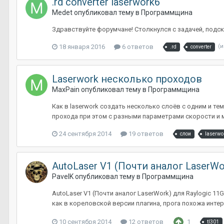
.rd converter laserwork6
Medet
опубликовал тему в
Программщина
Здравствуйте форумчане! Столкнулся с задачей, подск
18 января 2016
6 ответов
(и
.rd
converter
Laserwork несколько проходов
MaxPain
опубликовал тему в
Программщина
Как в laserwork создать несколько слоёв с одним и т
прохода при этом с разными параметрами скорости и м
24 сентября 2014
19 ответов
слои
laserwo
AutoLaser V1 (Почти аналог LaserWo
PavelK
опубликовал тему в
Программщина
AutoLaser V1 (Почти аналог LaserWork) для Raylogic 1
как в кореловской версии плагина, прога похожа интер
10 сентября 2014
12 ответов
1
tl301