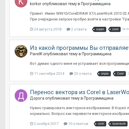
korkor
опубликовал тему в
Программщина
Привет. Имею WIN10/CorelDRAW X7/LaserWork 2013.02 А 
При очередном запуске пробую войти в настройки "Гр
24 августа 2018
2 ответа
(и 
корел
corel
Из какой программы Вы отправляет
PavelK
опубликовал тему в
Программщина
Вот думаю одного меня не устраивает вся программщина
11 сентября 2014
23 ответа
опрос
Corel
Перенос вектора из Corel в LaserWor
Дорога
опубликовал тему в
Программщина
Нужно гравировать векторное изображение. В Корел ла
нормально. Вопрос как перевести векторное изображени
2 ноября 2017
10 ответов
corel
laserwork