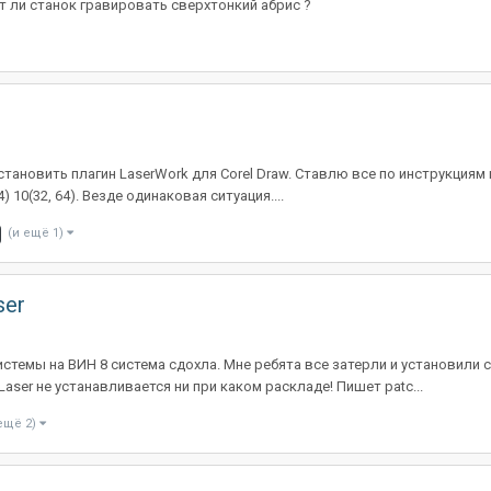
т ли станок гравировать сверхтонкий абрис ?
установить плагин LaserWork для Corel Draw. Ставлю все по инструкциям
64) 10(32, 64). Везде одинаковая ситуация....
(и ещё 1)
ser
стемы на ВИН 8 система сдохла. Мне ребята все затерли и установили с
Laser не устанавливается ни при каком раскладе! Пишет patc...
ещё 2)