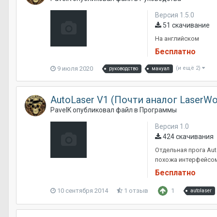
Версия 1.5.0
51 скачивание
На английском
Бесплатно
9 июля 2020
(и ещё 2)
руководство
мануал
AutoLaser V1 (Почти аналог LaserWo
PavelK
опубликовал файл в
Программы
Версия 1.0
424 скачивания
Отдельная прога Aut
похожа интерфейсом 
Бесплатно
10 сентября 2014
1 отзыв
1
autolaser