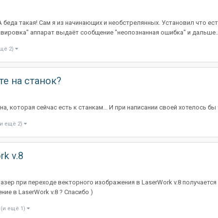
беда такая! Сам я из начинающих и необстрелянных. Установил что есть 
авировка" аппарат выдаёт сообщение "неопознанная ошибка" и дальше..
ещё 2)
е на станок?
, которая сейчас есть к станкам... И при написании своей хотелось бы
(и ещё 2)
k v.8
зер при переходе векторного изображения в LaserWork v.8 получается
е в LaserWork v.8 ? Спасибо )
(и ещё 1)