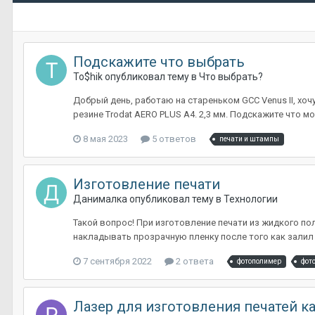
Подскажите что выбрать
To$hik
опубликовал тему в
Что выбрать?
Добрый день, работаю на стареньком GCC Venus II, хо
резине Trodat AERO PLUS A4. 2,3 мм. Подскажите что 
8 мая 2023
5 ответов
печати и штампы
Изготовление печати
Данималка
опубликовал тему в
Технологии
Такой вопрос! При изготовление печати из жидкого по
накладывать прозрачную пленку после того как залил 
7 сентября 2022
2 ответа
фотополимер
фот
Лазер для изготовления печатей к