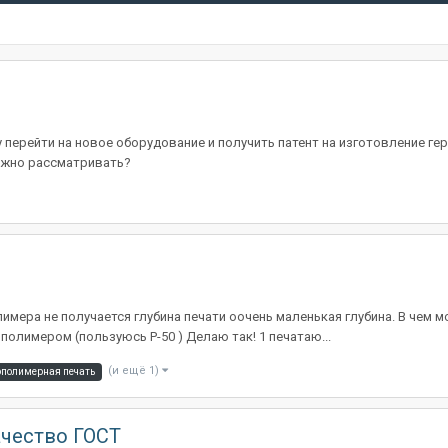
чу перейти на новое оборудование и получить патент на изготовление г
можно рассматривать?
лимера не получается глубина печати оочень маленькая глубина. В чем 
полимером (пользуюсь Р-50 ) Делаю так! 1 печатаю...
(и ещё 1)
ополимерная печать
ачество ГОСТ