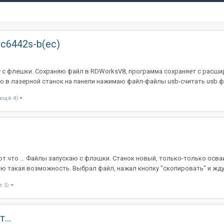
dc6442s-b(ec)
у с флешки. Сохраняю файл в RDWorksV8, программа сохраняет с расши
ю в лазерной станок на панели нажимаю файл-файлы usb-считать usb фа
 ещё 4)
т что ... Файлы запускаю с флэшки. Станок новый, только-только осваи
ю такая возможность. Выбрал файл, нажал кнопку "скопировать" и жду ..
ё 5)
...