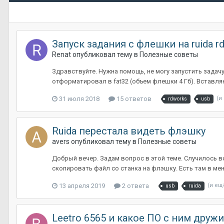
Запуск задания с флешки на ruida r
Renat
опубликовал тему в
Полезные советы
Здравствуйте. Нужна помощь, не могу запустить задач
отформатировал в fat32 (объем флешки 4 Гб). Вставля
31 июля 2018
15 ответов
(и
rdworks
usb
Ruida перестала видеть флэшку
avers
опубликовал тему в
Полезные советы
Добрый вечер. Задам вопрос в этой теме. Случилось во
скопировать файл со станка на флэшку. Есть там в мен
13 апреля 2019
2 ответа
(и ещ
usb
ruida
Leetro 6565 и какое ПО с ним дружит