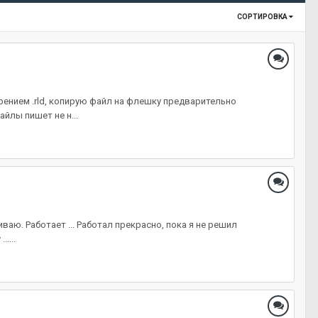
СОРТИРОВКА
рением .rld, копирую файл на флешку предварительно
йлы пишет не н...
ваю. Работает ... Работал прекрасно, пока я не решил
....