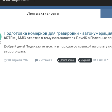
Лента активности
Подготовка номерков для гравировки - автонумерация
ARTEM_AMIG
ответил в тему пользователя
PavelK
в
Полезные со
Добрый день! Подскажите, все ли в порядке со ссылкой на оплату с
второго шага.
18 апреля 2025
2 ответа
(и ещё 5)
дополнение
скрипт