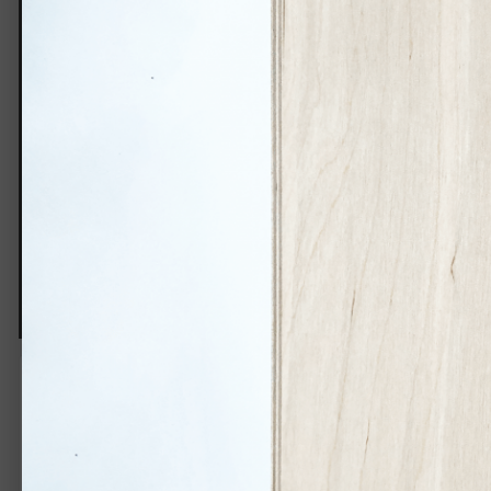
© GRAVO
Авторское право
Сергей Миколаенко
korobka-dlya-vina-svetlaya.png
Автор:
GRAVO
13 марта 2020
1 404 просмотра
Другие изображения