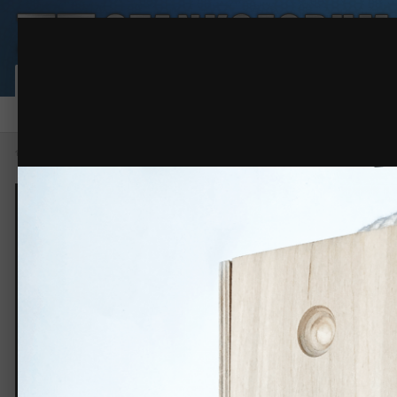
korobka-dlya-vina-svetlaya.png
Сообщество
Активность
Карта пользовател
Форум
Галерея
Файлы
Правила
Наша команда
Главная
Галерея
Фото работ
korobka-dlya-vina-svetlaya.png