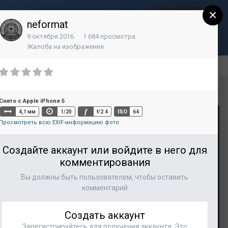
×
Регистрация
Уже зарегистрированы? Войти
neformat
9 октября 2016
1 684 просмотра
Контакты
Жалоба на изображение
Вся активность
Снято с Apple iPhone 5
f
ISO
4,1 мм
1/20
f/2.4
64
Просмотреть всю EXIF-информацию фото
Создайте аккаунт или войдите в него для
комментирования
Вы должны быть пользователем, чтобы оставить
комментарий
Создать аккаунт
Зарегистрируйтесь для получения аккаунта. Это