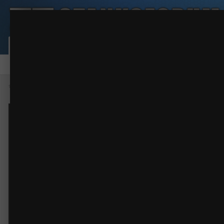
IMG_0026.JPG
RA "FORMAT"
(12 изображений)
ИЗ АЛЬБОМА:
Сообщество
Активность
Карта пользовател
Форум
Галерея
Файлы
Правила
Наша команда
Главная
Галерея
Фото работ
RA "FORMAT"
IMG_0026.JPG