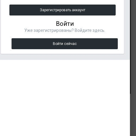
Зарегистрировать аккаунт
Войти
Уже зарегистрированы? Войдите здесь.
Войти сейчас
Инструменты изображения
ИЗ АЛЬБОМА:
Маркетри
4 изображения
Подписчики
1
0 комментариев
3 комментария к изображению