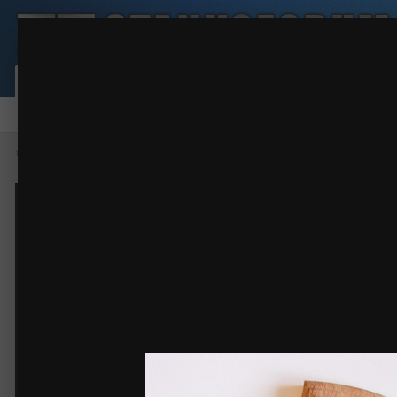
доска маркетри
Маркетри
(4 изображения)
ИЗ АЛЬБОМА:
Сообщество
Активность
Карта пользовател
Форум
Галерея
Файлы
Правила
Наша команда
Главная
Галерея
Фото работ
Маркетри
доска маркетри