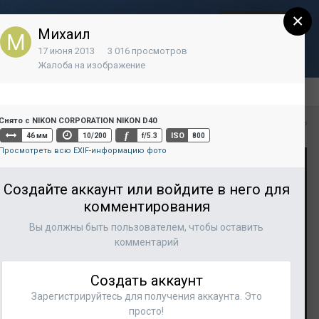
×
Регистрация
Уже зарегистрированы? Войти
Михаил
17 июня 2013
3 016 просмотров
Контакты
Жалоба на изображение
Снято с NIKON CORPORATION NIKON D40
Вся активность
f
ISO
46 мм
10/200
f/5.3
800
Просмотреть всю EXIF-информацию фото
Создайте аккаунт или войдите в него для
комментирования
Вы должны быть пользователем, чтобы оставить
комментарий
Создать аккаунт
Зарегистрируйтесь для получения аккаунта. Это
просто!