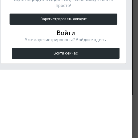
просто!
Зарегистрировать аккаунт
Войти
Уже зарегистрированы? Войдите здесь.
Войти сейчас
Инструменты изображения
Подписчики
ИНФОРМАЦИЯ О ФОТОГРАФИИ БАБОЧКА
1
АКРИЛОВАЯ
Снято с HTC HTC Desire 310 dual sim