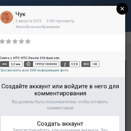
×
Регистрация
Уже зарегистрированы? Войти
Чук
2 августа 2015
2 001 просмотр
Контакты
Жалоба на изображение
Вся активность
Снято с HTC HTC Desire 310 dual sim
f
ISO
3,5 мм
19992/1000000
f/2.8
145
Просмотреть всю EXIF-информацию фото
Создайте аккаунт или войдите в него для
комментирования
Вы должны быть пользователем, чтобы оставить
комментарий
Создать аккаунт
Зарегистрируйтесь для получения аккаунта. Это