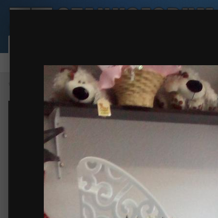
Бабочка акриловая
Сообщество
Активность
Карта пользовател
Форум
Галерея
Файлы
Правила
Наша команда
Главная
Галерея
Фото работ
Бабочка акриловая