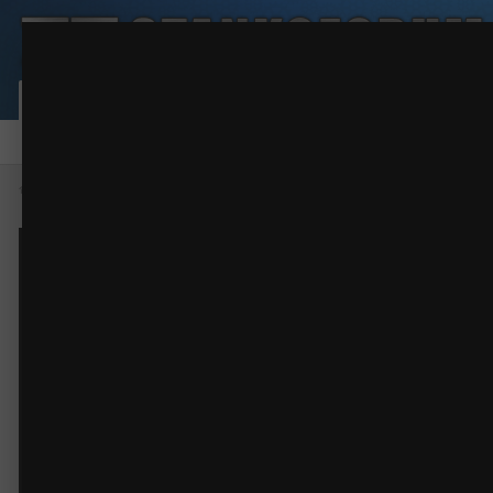
Печать_5
Напечатанные 3d модели
(5 изображений)
ИЗ АЛЬБОМА:
Сообщество
Активность
Карта пользовател
Форум
Галерея
Файлы
Правила
Наша команда
Главная
Галерея
Фото работ
Напечатанные 3d модели
Пе