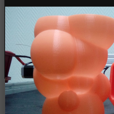
© Projekt3D
Печать_5
Автор:
injener3d
21 января 2015
2 191 просмотр
Другие изображения i