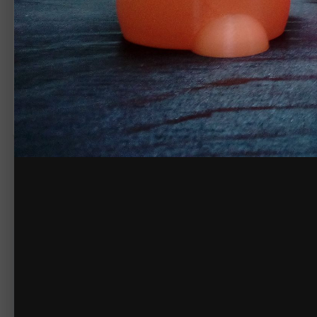
3D печать
КОПИРАЙТ
© Projekt3D
Жалоба на изображение
Нет комментариев для отображения
Создайте акк
Создать аккаунт