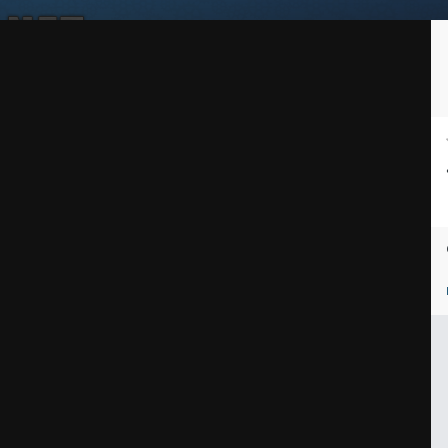
Войдите, чтобы подписаться
Подписчики
1
ей
Награды
Таблица лидеров
Магазин
Пользователи в сети
чать_5