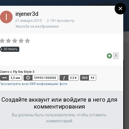
×
Регистрация
Уже зарегистрированы? Войти
injener3d
21 января 2015
2 191 просмотр
Контакты
Жалоба на изображение
3D печать
Вся активность
1
Снято с Fly Era Style 3
f
ISO
3,5 мм
59993/1000000
f/2.8
94
Просмотреть всю EXIF-информацию фото
Создайте аккаунт или войдите в него для
комментирования
Вы должны быть пользователем, чтобы оставить
комментарий